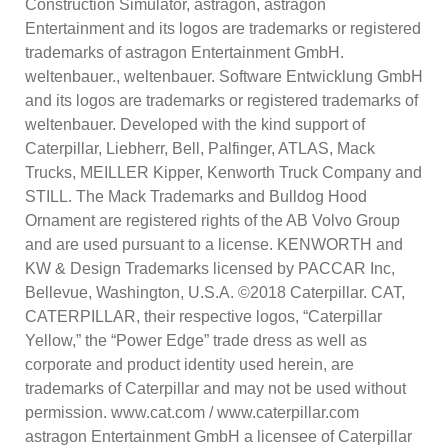
Construction Simulator, astragon, astragon
Entertainment and its logos are trademarks or registered
trademarks of astragon Entertainment GmbH.
weltenbauer., weltenbauer. Software Entwicklung GmbH
and its logos are trademarks or registered trademarks of
weltenbauer. Developed with the kind support of
Caterpillar, Liebherr, Bell, Palfinger, ATLAS, Mack
Trucks, MEILLER Kipper, Kenworth Truck Company and
STILL. The Mack Trademarks and Bulldog Hood
Ornament are registered rights of the AB Volvo Group
and are used pursuant to a license. KENWORTH and
KW & Design Trademarks licensed by PACCAR Inc,
Bellevue, Washington, U.S.A. ©2018 Caterpillar. CAT,
CATERPILLAR, their respective logos, “Caterpillar
Yellow,” the “Power Edge” trade dress as well as
corporate and product identity used herein, are
trademarks of Caterpillar and may not be used without
permission. www.cat.com / www.caterpillar.com
astragon Entertainment GmbH a licensee of Caterpillar