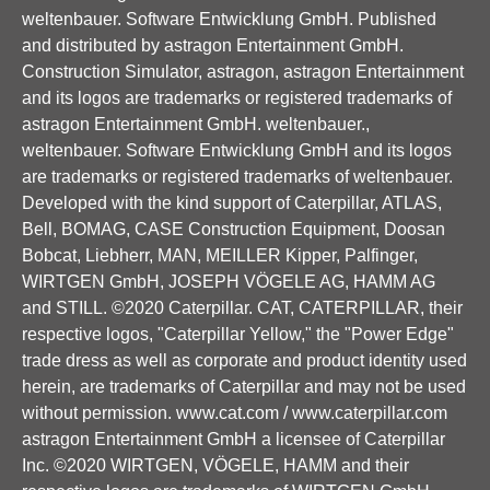
weltenbauer. Software Entwicklung GmbH. Published
and distributed by astragon Entertainment GmbH.
Construction Simulator, astragon, astragon Entertainment
and its logos are trademarks or registered trademarks of
astragon Entertainment GmbH. weltenbauer.,
weltenbauer. Software Entwicklung GmbH and its logos
are trademarks or registered trademarks of weltenbauer.
Developed with the kind support of Caterpillar, ATLAS,
Bell, BOMAG, CASE Construction Equipment, Doosan
Bobcat, Liebherr, MAN, MEILLER Kipper, Palfinger,
WIRTGEN GmbH, JOSEPH VÖGELE AG, HAMM AG
and STILL. ©2020 Caterpillar. CAT, CATERPILLAR, their
respective logos, "Caterpillar Yellow," the "Power Edge"
trade dress as well as corporate and product identity used
herein, are trademarks of Caterpillar and may not be used
without permission. www.cat.com / www.caterpillar.com
astragon Entertainment GmbH a licensee of Caterpillar
Inc. ©2020 WIRTGEN, VÖGELE, HAMM and their