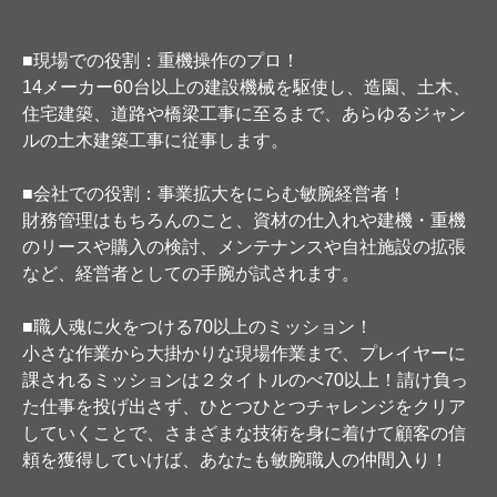
■現場での役割：重機操作のプロ！
14メーカー60台以上の建設機械を駆使し、造園、土木、
住宅建築、道路や橋梁工事に至るまで、あらゆるジャン
ルの土木建築工事に従事します。
■会社での役割：事業拡大をにらむ敏腕経営者！
財務管理はもちろんのこと、資材の仕入れや建機・重機
のリースや購入の検討、メンテナンスや自社施設の拡張
など、経営者としての手腕が試されます。
■職人魂に火をつける70以上のミッション！
小さな作業から大掛かりな現場作業まで、プレイヤーに
課されるミッションは２タイトルのべ70以上！請け負っ
た仕事を投げ出さず、ひとつひとつチャレンジをクリア
していくことで、さまざまな技術を身に着けて顧客の信
頼を獲得していけば、あなたも敏腕職人の仲間入り！