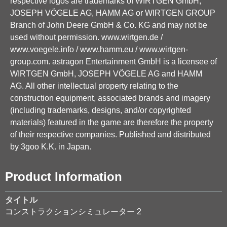
respective logos are trademarks of WIRTGEN GmbH,
JOSEPH VÖGELE AG, HAMM AG or WIRTGEN GROUP
Branch of John Deere GmbH & Co. KG and may not be
used without permission. www.wirtgen.de /
www.voegele.info / www.hamm.eu / www.wirtgen-
group.com. astragon Entertainment GmbH is a licensee of
WIRTGEN GmbH, JOSEPH VÖGELE AG and HAMM
AG. All other intellectual property relating to the
construction equipment, associated brands and imagery
(including trademarks, designs, and/or copyrighted
materials) featured in the game are therefore the property
of their respective companies. Published and distributed
by 3goo K.K. in Japan.
Product Information
タイトル
コンストラクションシミュレーター 2