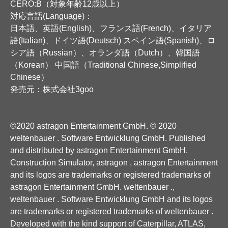
CERO:B（対象年齢12歳以上）
対応言語(Language)：
日本語、英語(English)、フランス語(French)、イタリア
語(Italian)、ドイツ語(Deutsch) スペイン語(Spanish)、ロ
シア語（Russian）、オランダ語（Dutch）、韓国語
（Korean） 中国語（Traditional Chinese,Simplified
Chinese）
発売元：株式会社3goo
©2020 astragon Entertainment GmbH. © 2020
weltenbauer . Software Entwicklung GmbH. Published
and distributed by astragon Entertainment GmbH.
Construction Simulator, astragon , astragon Entertainment
and its logos are trademarks or registered trademarks of
astragon Entertainment GmbH. weltenbauer .,
weltenbauer . Software Entwicklung GmbH and its logos
are trademarks or registered trademarks of weltenbauer .
Developed with the kind support of Caterpillar, ATLAS,