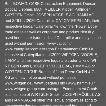
Bell, BOMAG, CASE Construction Equipment, Doosan
Bobcat, Liebherr, MAN, MEILLER Kipper, Palfinger ,
WIRTGEN GmbH, JOSEPH VÖGELE AG, HAMM AG
and STILL. ©2020 Caterpillar. CAT,CATERPILLAR, their
respective logos, "Caterpillar Yellow," the "Power Edge"
trade dress as well as corporate and product iden tit y
used herein, are trademarks of Caterpillar and may not be
used without permission. www.cat.com /
www.caterpillar.com astragon Entertainment GmbH a
licensee of Caterpillar Inc. ©2020 WIRTGEN, VÖGELE,
HAMM and their respective logos are trademarks of WI
RT GEN GmbH, JOSEPH VÖGELE AG, HAMM AG or
WIRTGEN GROUP Branch of John Deere GmbH & Co.
KG and may not be used without permission.
www.wirtgen.de / www.voegele.i nfo / www.hamm.eu /
www.wirtgen group.com. astragon Entertainment GmbH
is a licensee of WIRTGEN GmbH, JOSEPH VÖGELE AG
and HAMM AG. All other intellectual property relating to
the construction equipmen t, associated brands and