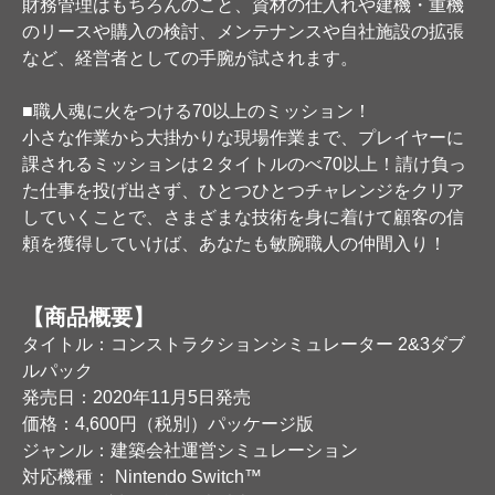
財務管理はもちろんのこと、資材の仕入れや建機・重機
のリースや購入の検討、メンテナンスや自社施設の拡張
など、経営者としての手腕が試されます。
■職人魂に火をつける70以上のミッション！
小さな作業から大掛かりな現場作業まで、プレイヤーに
課されるミッションは２タイトルのべ70以上！請け負っ
た仕事を投げ出さず、ひとつひとつチャレンジをクリア
していくことで、さまざまな技術を身に着けて顧客の信
頼を獲得していけば、あなたも敏腕職人の仲間入り！
【商品概要】
タイトル：コンストラクションシミュレーター 2&3ダブ
ルパック
発売日：2020年11月5日発売
価格：4,600円（税別）パッケージ版
ジャンル：建築会社運営シミュレーション
対応機種： Nintendo Switch™