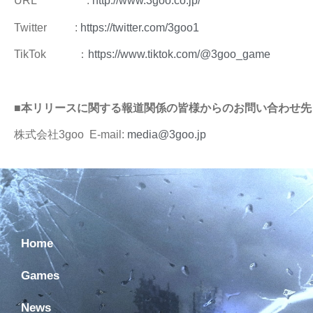
URL :
http://www.3goo.co.jp/
Twitter :
https://twitter.com/3goo1
TikTok ：
https://www.tiktok.com/@3goo_game
■
本リリースに関する報道関係の皆様からのお問い合わせ先
株式会社3goo E-mail:
media@3goo.jp
Home
Games
News