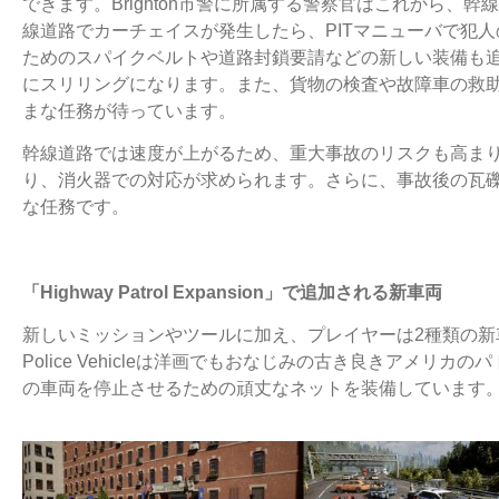
できます。Brighton市警に所属する警察官はこれから、
線道路でカーチェイスが発生したら、PITマニューバで犯
ためのスパイクベルトや道路封鎖要請などの新しい装備も
にスリリングになります。また、貨物の検査や故障車の救
まな任務が待っています。
幹線道路では速度が上がるため、重大事故のリスクも高ま
り、消火器での対応が求められます。さらに、事故後の瓦
な任務です。
「Highway Patrol Expansion」で追加される新車両
新しいミッションやツールに加え、プレイヤーは2種類の新車両を
Police Vehicleは洋画でもおなじみの古き良きアメリカのパトカーで
の車両を停止させるための頑丈なネットを装備しています