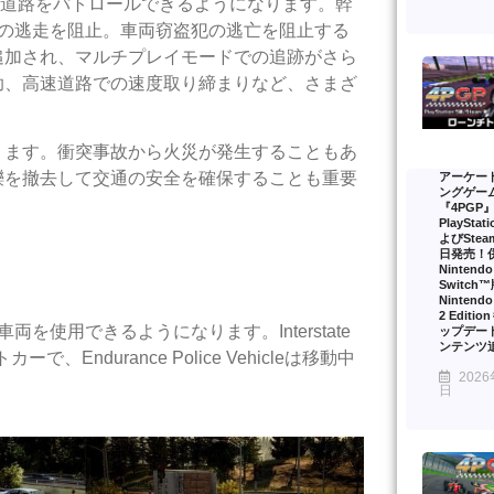
幹線道路をパトロールできるようになります。幹
人の逃走を阻止。車両窃盗犯の逃亡を阻止する
追加され、マルチプレイモードでの追跡がさら
助、高速道路での速度取り締まりなど、さまざ
ります。衝突事故から火災が発生することもあ
礫を撤去して交通の安全を確保することも重要
アーケー
ングゲー
『4PGP
PlayStat
よびSte
日発売！
Nintendo
Switch
Nintendo
2 Editi
使用できるようになります。Interstate
ップデー
ンテンツ
、Endurance Police Vehicleは移動中
2026
。
日