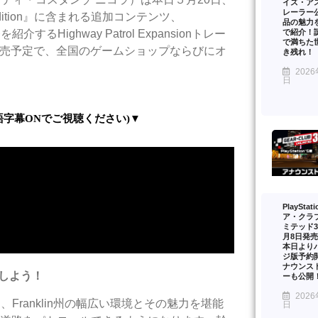
イズ・ア
レーラー
s: Gold Edition』に含まれる追加コンテンツ、
品の魅力を
で紹介！
紹介するHighway Patrol Expansionトレー
で満ちた
発売予定で、全国のゲームショップならびにオ
き残れ！
2026
日
語字幕
ON
でご視聴ください
)
▼
PlayStat
ア・クラ
ミテッド3
月8日発
本日より
ジ版予約
ナウンス
しよう！
ーも公開
2026
アでは、Franklin州の幅広い環境とその魅力を堪能
日