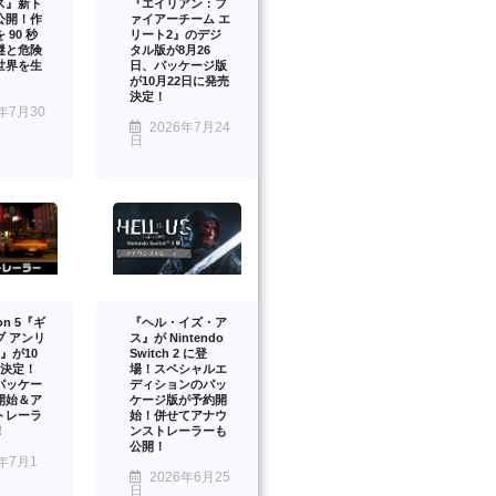
ス』新ト
『エイリアン：フ
公開！作
ァイアーチーム エ
 90 秒
リート2』のデジ
謎と危険
タル版が8月26
世界を生
日、パッケージ版
が10月22日に発売
決定！
年7月30
2026年7月24
日
ion 5『ギ
『ヘル・イズ・ア
ブ アンリ
ス』が Nintendo
』が10
Switch 2 に登
売決定！
場！スペシャルエ
パッケー
ディションのパッ
開始＆ア
ケージ版が予約開
トレーラ
始！併せてアナウ
！
ンストレーラーも
公開！
年7月1
2026年6月25
日