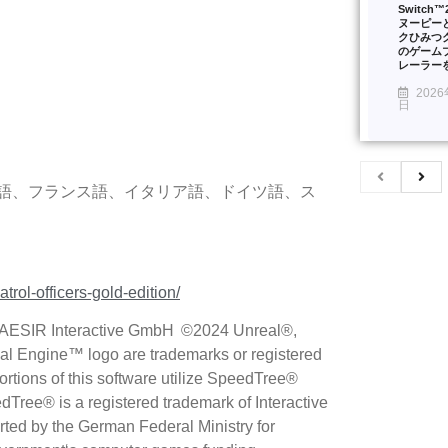
Switch
ヌーピー
クひみつ
のゲーム
レーラー
2026
日
国語、フランス語、イタリア語、ドイツ語、ス
trol-officers-gold-edition/
SIR Interactive GmbH ©2024 Unreal®,
al Engine™ logo are trademarks or registered
rtions of this software utilize SpeedTree®
dTree® is a registered trademark of Interactive
orted by the German Federal Ministry for