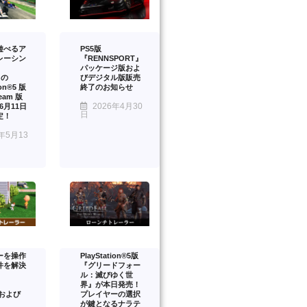
遊べるア
PS5版
レーシン
『RENNSPORT』
パッケージ版およ
』の
びデジタル版販売
ion®5 版
終了のお知らせ
eam 版
2026年4月30
年6月11日
日
定！
年5月13
ーを操作
PlayStation®5版
件を解決
『グリードフォー
ル：滅びゆく世
界』が本日発売！
™および
プレイヤーの選択
が鍵となるナラテ