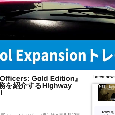
Officers: Gold Edition』
Latest new
紹介するHighway
開！
NSW2 
: ディ・コスタンゾ ニコラ）は本日５月20日、