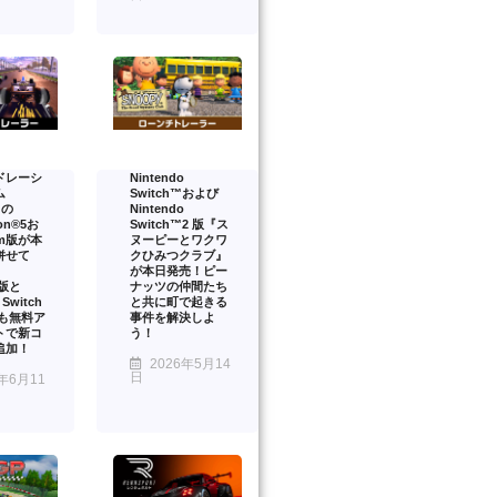
ドレーシ
Nintendo
ム
Switch™および
』の
Nintendo
ion®5お
Switch™2 版『ス
am版が本
ヌーピーとワクワ
併せて
クひみつクラブ』
が本日発売！ピー
™版と
ナッツの仲間たち
 Switch
と共に町で起きる
onも無料ア
事件を解決しよ
トで新コ
う！
追加！
2026年5月14
日
年6月11