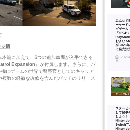
みんなで
ーケード
グゲーム
『4PGP
て
PlayStat
および St
が 2026
ージ版
に発売決
ム本編に加えて、6つの追加車両が入手できる
2026
日
atrol Expansion
』が付属します。さらに、パ
を機にゲームの世界で警察官としてのキャリア
や複数の軽微な改修を含んだパッチのリリース
スヌーピ
して難事
しよう！
Nintendo
Switch
Nintendo