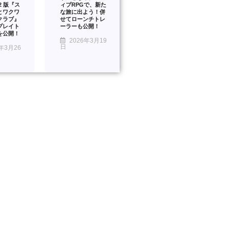
™2 版『ス
ィブRPGで、新た
とワクワ
な旅に出よう！併
クラブ』
せてローンチトレ
プレイト
ーラーも公開！
を公開！
2026年3月19
日
年3月26