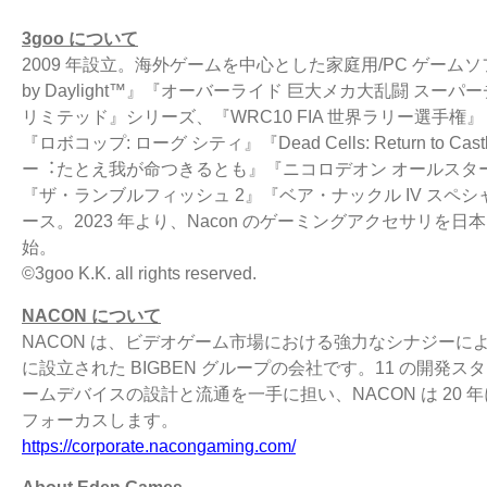
3goo について
2009 年設⽴。海外ゲームを中⼼とした家庭⽤/PC ゲーム
by Daylight™』『オーバーライド
巨⼤メカ⼤乱闘 スーパー
リミテッド』シリーズ、『WRC10 FIA 世界ラリー選⼿権』
『ロボコップ: ローグ シティ』『Dead Cells: Return to Cas
ー︓たとえ我が
命つきるとも』『ニコロデオン オールスタ
『ザ・ランブルフィッシュ 2』『ベア・ナックル IV スペ
ース。2023 年より、Nacon のゲーミングアクセサリ
始。
©3goo K.K. all rights reserved.
NACON について
NACON は、ビデオゲーム市場における強⼒なシナジーによ
に設⽴された BIGBEN グループ
の会社です。11 の開発ス
ームデバイスの設計と流通を⼀⼿に担い、NACON は 20 
フォーカスします。
https://corporate.nacongaming.com/