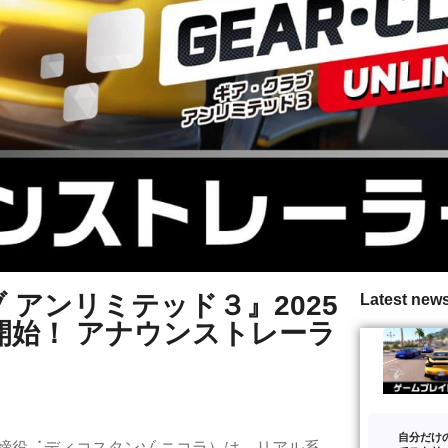
クラブ アンリミテッド３』2025
Latest new
予約開始！ アナウンストレーラ
自分だけ
取締役︓ディコスタンゾ ニコラ）は、リアル系