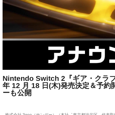
Nintendo Switch 2『ギア・
年 12 ⽉ 18 ⽇(⽊)発売決定＆
ーも公開
株式会社 3goo（サングー）（本社︓東京都渋⾕区、代表