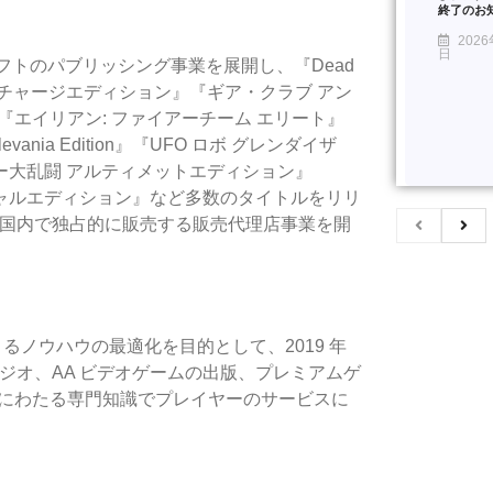
終了のお
2026
日
ソフトのパブリッシング事業を展開し、『Dead
チャージエディション』『ギア・クラブ アン
『エイリアン: ファイア
ーチーム エリート』
tlevania Edition』『UFO ロボ グレンダイザ
ー⼤乱闘 アルティメットエディション』
シャルエディション』
など多数のタイトルをリリ
を⽇本国内で独占的に販売する販売代理店事業を開
るノウハウの最適化を⽬的として、2019 年
タジオ、AA ビデオゲームの出版、プレミアムゲ
年にわた
る専⾨知識でプレイヤーのサービスに