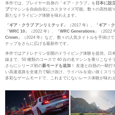
本作では、プレイヤー⾃⾝の「ギア・クラブ」を
⽇本に設
プ
でマシンを⾃由⾃在にカ
スタマイズ可能。数々の⾼性能
新たなドライビング体験を味わえます。
『
ギア・クラブ アンリミテッド
』（2017 年）、『
ギア・ク
『
WRC 10
』（2022 年）、
『
WRC Generations
』（2022
Crown
』（2024 年）など、数々の
⼈気タイトルを⼿掛けてき
ナップをさらに広げる最新作です。
本作ではアドレナリン全開のドライビング体験を提供。⽇
線まで、50 種類のコース
で 40 台の名マシンを乗りこなそ
さらにシリーズ初の
新モードも追加
！ 友達と⽩熱の⼀騎打
い⾼速道路を全速⼒
で駆け抜け、ライバルを追い抜くスリ
多彩なゲームモードで、これまでにないレース体験
が味わ