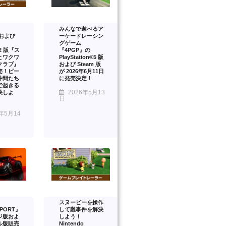
みんなで遊べるア
™および
ーケードレーシン
グゲーム
™2 版『ス
『4PGP』の
とワクワ
PlayStation®5 版
クラブ』
および Steam 版
売！ピー
が 2026年6月11日
仲間たち
に発売決定！
で起きる
2026年5月13
決しよ
日
年5月14
スヌーピーを操作
PORT』
して難事件を解決
ジ版およ
しよう！
ル版販売
Nintendo