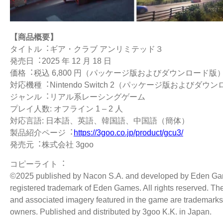
【商品概要】
タイトル︓ギア・クラブ アンリミテッド３
発売⽇︓2025 年 12 ⽉ 18 ⽇
価格︓税込 6,800 円（パッケージ版およびダウンロード版
対応機種︓Nintendo Switch 2（パッケージ版およびダウ
ジャンル︓リアル系レーシングゲーム
プレイ⼈数: オフライン 1 – 2 ⼈
対応⾔語: ⽇本語、英語、韓国語、中国語（簡体）
製品紹介ページ︓
https://3goo.co.jp/product/gcu3/
発売元︓株式会社 3goo
コピーライト︓
©2025 published by Nacon S.A. and developed by Eden Games
registered trademark of Eden Games. All rights reserved. Th
and
associated imagery featured in the game are trademarks a
owners.
Published and distributed by 3goo K.K. in Japan.