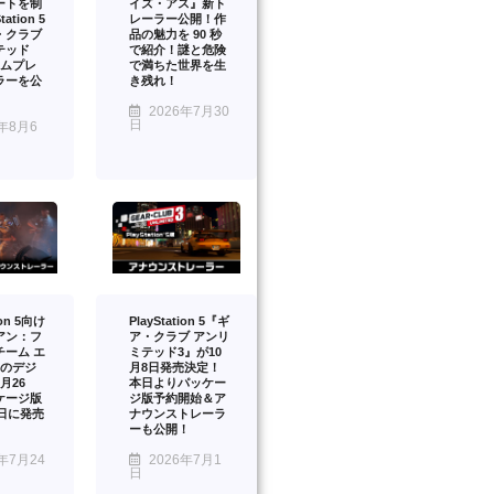
ートを制
イズ・アス』新ト
ation 5
レーラー公開！作
・クラブ
品の魅力を 90 秒
テッド
で紹介！謎と危険
ームプレ
で満ちた世界を生
ラーを公
き残れ！
2026年7月30
日
年8月6
ion 5向け
PlayStation 5『ギ
アン：フ
ア・クラブ アンリ
チーム エ
ミテッド3』が10
』のデジ
月8日発売決定！
月26
本日よりパッケー
ケージ版
ジ版予約開始＆ア
2日に発売
ナウンストレーラ
ーも公開！
年7月24
2026年7月1
日