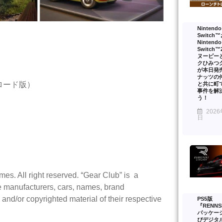
Nintendo
Switch
Nintendo
Switch
ヌーピー
クひみつ
が本日発
）
ナッツの
ンロード版）
と共に町
事件を解
う！
2026
日
. All right reserved. “Gear Club” is
a
e manufacturers, cars, names, brand
nd/or copyrighted material of their respective
PS5版
『RENNS
パッケー
びデジタ