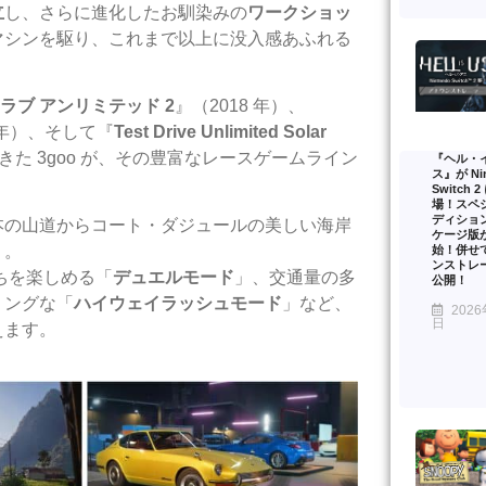
⽴
し、さらに進化したお馴染みの
ワークショッ
マシンを駆り、これまで以上に没⼊感あふれる
ラブ アンリミテッド 2
』（2018 年）、
 年）、そして『
Test Drive Unlimited Solar
た 3goo が、その豊富なレースゲームライン
『ヘル・
ス』が Nin
Switch 
場！スペ
ディショ
本の⼭道からコート・ダジュールの美しい海岸
ケージ版
う。
始！併せ
ンストレ
ちを楽しめる「
デュエルモード
」、交通量の多
公開！
リングな「
ハイウェイラッシュモード
」など、
2026
日
えます。