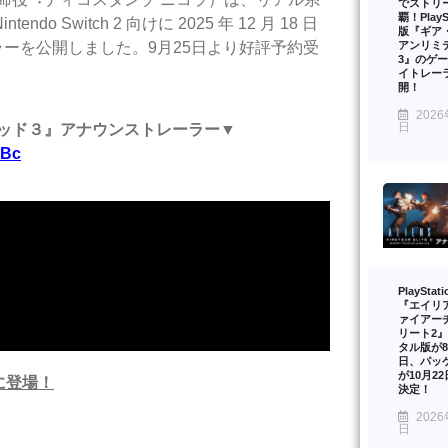
でストリ
覇！PlaySt
Switch 2 向けに 2025 年 12 ⽉ 18 ⽇
版『ギア
アンリミ
ーを公開しました。9月25日より好評予約受
3』のゲ
イトレー
開！
2026
日
ンリミテッド３』アナウンストレーラー▼
sBc
PlayStat
『エイリ
ァイアー
リート2
タル版が8
日、パッ
が10月2
 に登場！
決定！
2026
日