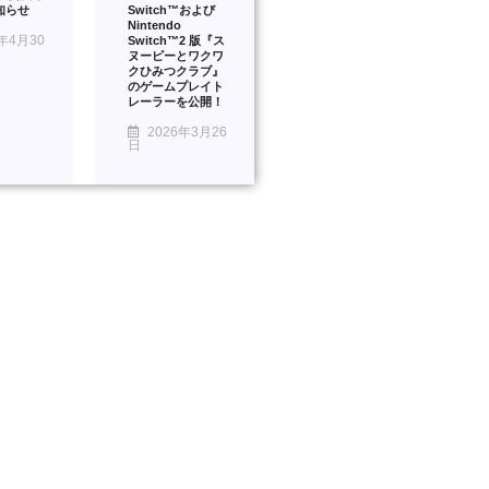
知らせ
Switch™および
Nintendo
年4月30
Switch™2 版『ス
ヌーピーとワクワ
クひみつクラブ』
のゲームプレイト
レーラーを公開！
2026年3月26
日