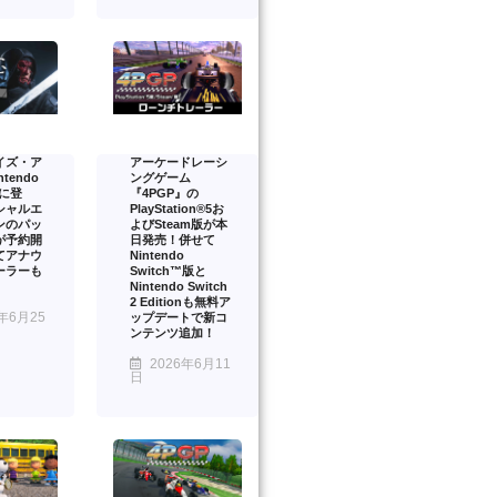
イズ・ア
アーケードレーシ
tendo
ングゲーム
2 に登
『4PGP』の
シャルエ
PlayStation®5お
ンのパッ
よびSteam版が本
が予約開
日発売！併せて
てアナウ
Nintendo
ーラーも
Switch™版と
Nintendo Switch
2 Editionも無料ア
年6月25
ップデートで新コ
ンテンツ追加！
2026年6月11
日