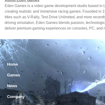
About Eden Games
Eden Games is a video game development studio based in Lyo
creating
realistic and immersive racing games. Founded in 19
titles such as
V-Rally, Test Drive Unlimited, and more recent
driving simulation,
Eden Games blends passion, technological
deliver premium gaming
experiences on consoles, PC, and m
Home
Games
News
Company