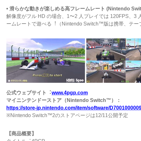
• 滑らかな動きが楽しめる⾼フレームレート (Nintendo Switch 2
解像度がフル HD の場合、1〜2 ⼈プレイでは 120FPS、3
ームレートで遊べる︕（Nintendo Switch™版は携帯、テー
公式ウェブサイト︓
www.4pgp.com
マイニンテンドーストア（Nintendo Switch™）：
https://store-jp.nintendo.com/item/software/D700100000
※Nintendo Switch™2のストアページは12/11公開予定
【商品概要】