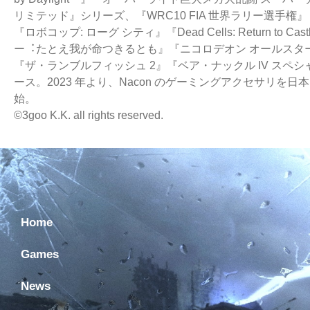
リミテッド』シリーズ、『WRC10 FIA 世界ラリー
選⼿権』
『ロボコップ: ローグ シティ』『Dead Cells: Return to Castl
ー︓たとえ我が命つきるとも』『ニコロデオン オールスタ
『ザ・ランブルフィッシュ 2』『ベア・ナックル IV ス
ース。2023 年より、Nacon のゲ
ーミングアクセサリを⽇本
始。
©3goo K.K. all rights reserved.
Home
Games
News