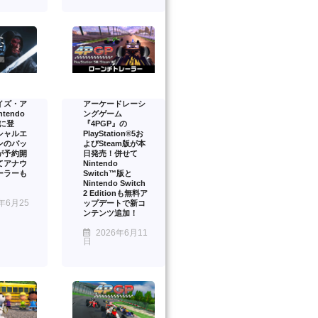
イズ・ア
アーケードレーシ
tendo
ングゲーム
2 に登
『4PGP』の
シャルエ
PlayStation®5お
ンのパッ
よびSteam版が本
が予約開
日発売！併せて
てアナウ
Nintendo
ーラーも
Switch™版と
Nintendo Switch
2 Editionも無料ア
年6月25
ップデートで新コ
ンテンツ追加！
2026年6月11
日