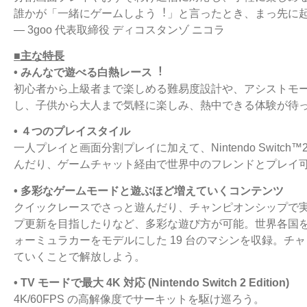
誰かが「⼀緒にゲームしよう︕」と⾔ったとき、まっ先に
― 3goo 代表取締役 ディコスタンゾ ニコラ
■主な特⻑
• みんなで遊べる⽩熱レース︕
初⼼者から上級者まで楽しめる難易度設計や、アシストモ
し、⼦供から⼤⼈まで気軽に楽しみ、熱中できる体験が待
• ４つのプレイスタイル
⼀⼈プレイと画⾯分割プレイに加えて、Nintendo Swit
んだり、ゲームチャット経由で世界中のフレンドとプレイ
• 多彩なゲームモードと遊ぶほど増えていくコンテンツ
クイックレースでさっと遊んだり、チャンピオンシップで
プ更新を⽬指したりなど、多彩な遊び⽅が可能。世界各国をモ
ォーミュラカーをモデルにした 19 台のマシンを収録。チ
ていくことで解放しよう。
• TV モードで最⼤ 4K 対応 (Nintendo Switch 2 Edition)
4K/60FPS の⾼解像度でサーキットを駆け巡ろう。