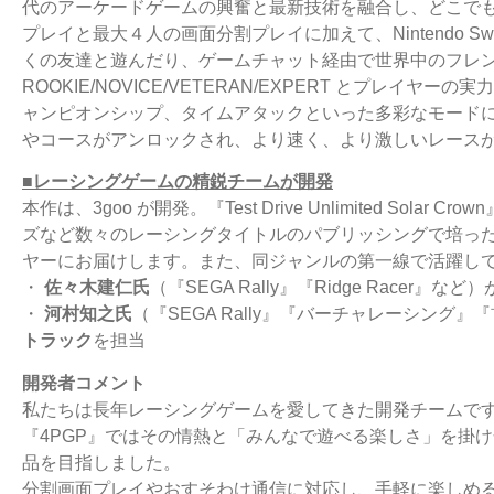
代のアーケードゲームの興奮と最新技術を融合し、どこで
プレイと最⼤４⼈の画⾯分割プレイに加えて、Nintendo Swit
くの友達と
遊んだり、ゲームチャット経由で世界中のフレ
ROOKIE/NOVICE/VETERAN/EXPERT とプレ
イヤーの実⼒
ャンピオンシップ、タイムアタックといった多彩なモード
やコースがアンロックされ、より速く、より激しいレース
■レーシングゲームの精鋭チームが開発
本作は、3goo が開発。『Test Drive Unlimited Sol
ズなど数々のレーシン
グタイトルのパブリッシングで培っ
ヤーにお届けします。また、同ジャンルの第⼀線で
活躍し
・
佐々⽊建仁⽒
（『SEGA Rally』『Ridge Racer』など）
・
河村知之⽒
（『SEGA Rally』『バーチャレーシング
トラック
を担当
開発者コメント
私たちは⻑年レーシングゲームを愛してきた開発チームで
『4PGP』ではその情熱と「みんなで遊べる楽しさ」を掛
品を⽬指しました。
分割画⾯プレイやおすそわけ通信に対応し、⼿軽に楽しめ