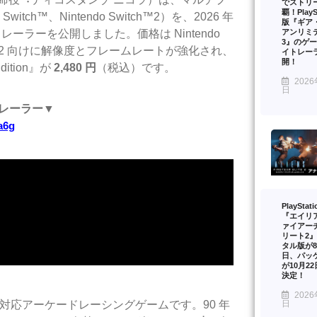
でストリ
覇！PlaySt
itch™、Nintendo Switch™2）を、
2026 年
版『ギア
アンリミ
ーラーを公開しました。価格は Nintendo
3』のゲ
tch™2 向けに解像度とフレームレートが強化され、
イトレー
開！
Edition』が
2,480 円
（税込）です。
2026
日
トレーラー
▼
a6g
PlayStat
『エイリ
ァイアー
リート2
タル版が8
日、パッ
が10月2
決定！
2026
イ対応アーケードレーシングゲーム
です。90 年
日