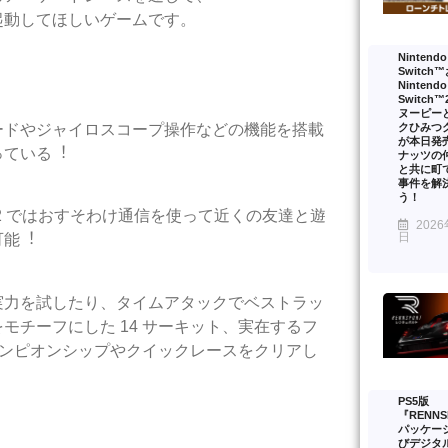
起動してほしいゲームです。
Nintendo
Switch
Nintendo
Switch
ヌーピー
クひみつ
ードやジャイロスコープ操作などの機能を搭載
が本日発
っている︕
ナッツの
と共に町
事件を解
う！
ch™2 ではおすそわけ通信を使って近くの友達と遊
2026
日
可能︕
実⼒を試したり、タイムアタックでベストラッ
チーフにした 14 サーキット、実在するフ
ャンピオンシップやクイックレースをクリアし
PS5版
『RENNS
パッケー
びデジタ