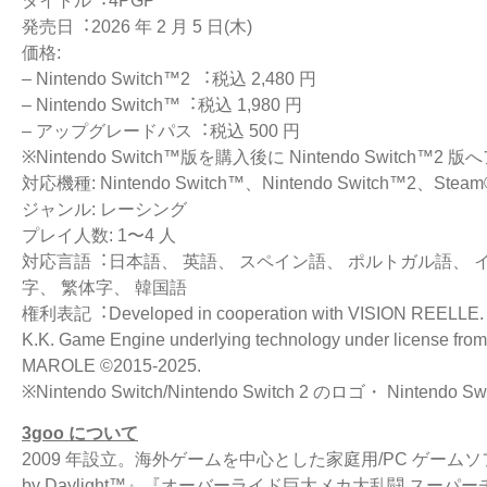
タイトル︓4PGP
発売⽇︓2026 年 2 ⽉ 5 ⽇(⽊)
価格:
– Nintendo Switch™2 ︓税込 2,480 円
– Nintendo Switch™︓税込 1,980 円
– アップグレードパス︓税込 500 円
※Nintendo Switch™版を購⼊後に Nintendo Switch
対応機種: Nintendo Switch™、Nintendo Switch™2、S
ジャンル: レーシング
プレイ⼈数: 1〜4 ⼈
対応⾔語︓⽇本語、 英語、 スペイン語、 ポルトガル語、 
字、 繁体字、 韓国
語
権利表記︓Developed in cooperation with VISION REELLE. Pu
K.K.
Game Engine underlying technology under license fr
MAROLE
©2015-2025.
※Nintendo Switch/Nintendo Switch 2 のロゴ・ Nintend
3goo について
2009 年設⽴。海外ゲームを中⼼とした家庭⽤/PC ゲーム
by Daylight™』
『オーバーライド巨⼤メカ⼤乱闘 スーパー