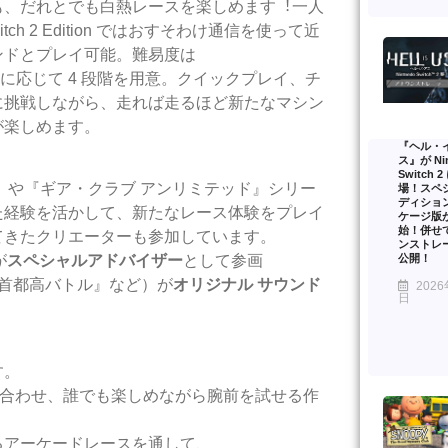
も、だれとでも⽩熱レースを楽しめます︕
⼀⼈
ch 2 Edition ではおすそわけ通信を使って近
ンドとプレイ可能。難易度は
に応じて 4 段階を⽤意。クイックプレイ、チ
に挑戦しながら、⾛
れば⾛るほど新たなマシン
が楽しめます。
『ヘル・
ス』が Nin
Switch 
ar Crown』や『ギア・クラブ アンリミテッド』シリー
場！スペ
ディショ
た経験を活かして、新たなレース体験をプレイ
ケージ版
始！併せ
てきたクリエーターも参加しています。
ンストレ
公開！
が
スペシャルアドバイザー
として参画
』『⾸都⾼バトル』など）が
オリジナル
サウンド
2026
日
す。
け合わせ、誰でも楽しめながら腕前を試せる作
るアーケードレースを通して、