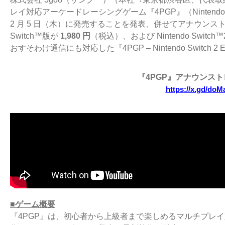
レイ対応アーケー
ドレーシングゲーム『4PGP』（Nintendo Sw
2 ⽉ 5 ⽇（⽊）に発売することを発表、併せてアナウンストレ
Switch™
版が
1,980 円
（税込）、および Nintendo Swi
おすそわけ通信にも対
応した『4PGP – Nintendo Switch 2 
『4PGP』アナウンス
https://x.gd/doM
■ゲーム概要
『4PGP』は、初⼼者から上級者まで楽しめるマルチプレ