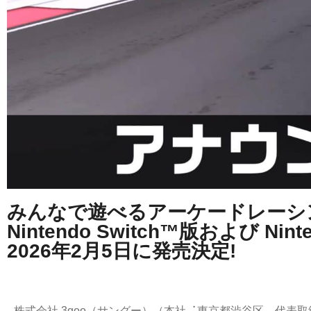
みんなで遊べるアーケードレーシン
Nintendo Switch™版および Ninten
2026年2⽉5⽇に発売決定!
株式会社 3goo（サングー）（本社︓東京都渋⾕区、代表