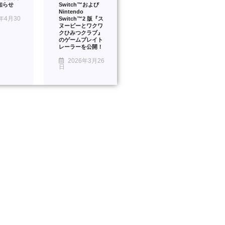
知らせ
Switch™および
Nintendo
年4月30
Switch™2 版『ス
ヌーピーとワクワ
クひみつクラブ』
のゲームプレイト
レーラーを公開！
2026年3月26
日