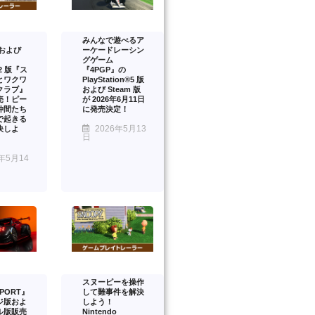
みんなで遊べるア
™および
ーケードレーシン
グゲーム
™2 版『ス
『4PGP』の
とワクワ
PlayStation®5 版
クラブ』
および Steam 版
売！ピー
が 2026年6月11日
仲間たち
に発売決定！
で起きる
2026年5月13
決しよ
日
年5月14
スヌーピーを操作
PORT』
して難事件を解決
ジ版およ
しよう！
ル版販売
Nintendo