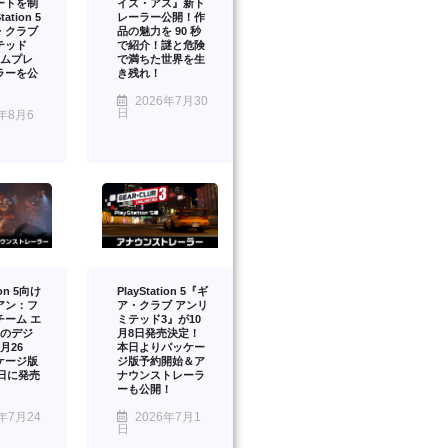
ートを制
イズ・アス』新ト
ation 5
レーラー公開！作
・クラブ
品の魅力を 90 秒
テッド
で紹介！謎と危険
ームプレ
で満ちた世界を生
ラーを公
き残れ！
2026年7月30
日
年8月6
ion 5向け
PlayStation 5『ギ
アン：フ
ア・クラブ アンリ
チーム エ
ミテッド3』が10
』のデジ
月8日発売決定！
月26
本日よりパッケー
ケージ版
ジ版予約開始＆ア
2日に発売
ナウンストレーラ
ーも公開！
年7月24
2026年7月1
日