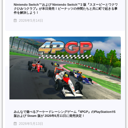
Nintendo Switch™および Nintendo Switch™2 版『スヌーピーとワクワ
クひみつクラブ』が本日発売！ピーナッツの仲間たちと共に町で起きる事
件を解決しよう！
2026年5月14日
みんなで遊べるアーケードレーシングゲーム『4PGP』のPlayStation®5
版および Steam 版が 2026年6月11日に発売決定！
2026年5月13日