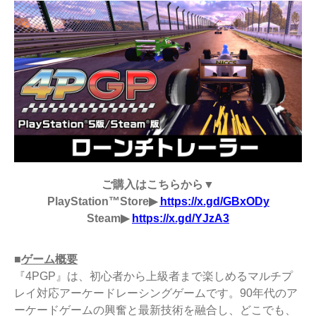
ご購入はこちらから▼
PlayStation™Store▶
https://x.gd/GBxODy
Steam▶
https://x.gd/YJzA3
■
ゲーム概要
『4PGP』は、初心者から上級者まで楽しめるマルチプ
レイ対応アーケードレーシングゲームです。90年代のア
ーケードゲームの興奮と最新技術を融合し、どこでも、