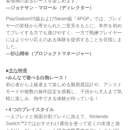
緊張感のあるレースを楽しめます。
―ジョナサン・マロール（ディレクター）
PlayStation®5版およびSteam版『4PGP』では、プレイ
ヤーの皆様から寄せられたご意見をもとに、本作を初め
てプレイする方でも遊びやすく、一方で熟練プレイヤー
にはよりやり応えのある体験を提供することを目指しま
した。
―杉山精命（プロジェクトマネージャー）
■
主な特長
•みんなで遊べる白熱レース！
初心者から上級者まで楽しめる難易度設計や、アシスト
モードや複数の操作設定を搭載し、子供から大人まで気
軽に楽しみ、熱中できる体験が待っている！
•４つのプレイスタイル
一人プレイと画面分割プレイに加えて、Nintendo
Switch™2ではおすそわけ通信を使って近くの友達と遊