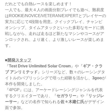
だれとでも白熱レースを楽しめます！
一人でも、最大４人の画面分割プレイでも遊べ、難易度
はROOKIE/NOVICE/VETERAN/EXPERTとプレイヤーの
実力に応じて4段階を用意。クイックプレイ、チャンピ
オンシップ、タイムアタックといった多彩なモードに挑
戦しながら、走れば走るほど新たなマシンやコースがア
ンロックされ、より速く、より激しいレースが楽しめま
す。
■
開発スタッフ
『
Test Drive Unlimited Solar Crown
』や『
ギア・クラ
ブ アンリミテッド
』シリーズなど、数々のレーシングタ
イトルのパブリッシングで培った経験を活かし、
3goo
が
本作を開発しました。
『4PGP』には、アーケードレーシングジャンルを代表
するクリエイターであり、『
セガラリー
』や『
リッジレ
ーサー
』などの名作で知られる
佐々木建仁氏
がデザイン
面で参加。