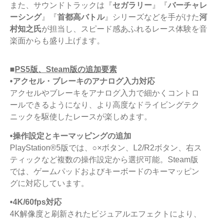
また、サウンドトラックは『
セガラリー
』『
バーチャレ
ーシング
』『
首都高バトル
』シリーズなどを手がけた
河
村知之氏
が担当し、スピード感あふれるレース体験を音
楽面からも盛り上げます。
■
PS5版、Steam版の追加要素
•アクセル・ブレーキのアナログ入力対応
アクセルやブレーキをアナログ入力で細かくコントロ
ールできるようになり、より高度なドライビングテク
ニックを駆使したレースが楽しめます。
•操作設定とキーマッピングの追加
PlayStation®5版では、○×ボタン、L2/R2ボタン、右ス
ティックなど複数の操作設定から選択可能。Steam版
では、ゲームパッドおよびキーボードのキーマッピン
グに対応しています。
•4K/60fps対応
4K解像度と刷新されたビジュアルエフェクトにより、