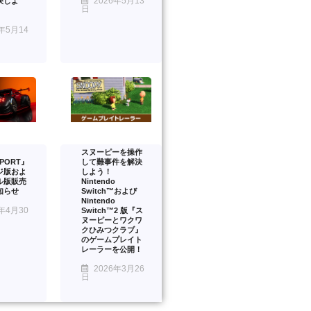
2026年5月13
決しよ
日
年5月14
スヌーピーを操作
PORT』
して難事件を解決
ジ版およ
しよう！
ル版販売
Nintendo
知らせ
Switch™および
Nintendo
年4月30
Switch™2 版『ス
ヌーピーとワクワ
クひみつクラブ』
のゲームプレイト
レーラーを公開！
2026年3月26
日