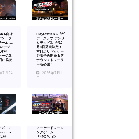
ion 5向け
PlayStation 5『ギ
アン：フ
ア・クラブ アンリ
チーム エ
ミテッド3』が10
』のデジ
月8日発売決定！
月26
本日よりパッケー
ケージ版
ジ版予約開始＆ア
2日に発売
ナウンストレーラ
ーも公開！
年7月24
2026年7月1
日
イズ・ア
アーケードレーシ
tendo
ングゲーム
2 に登
『4PGP』の