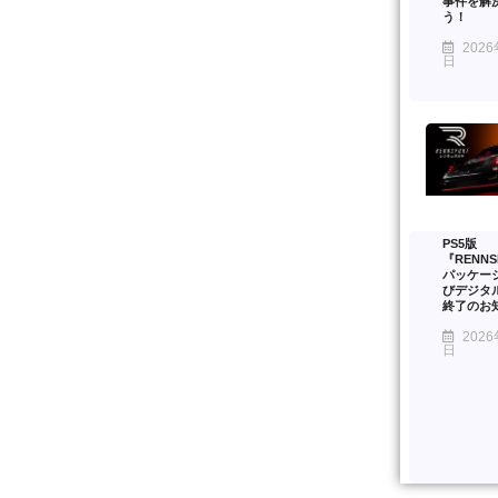
事件を解
う！
2026
日
PS5版
『RENNS
パッケー
びデジタ
終了のお
2026
日