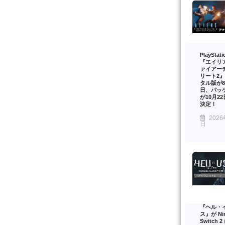
PlayStat
『エイリ
ァイアー
リート2
タル版が8
日、パッ
が10月2
決定！
2026
日
『ヘル・
ス』が Nin
Switch 