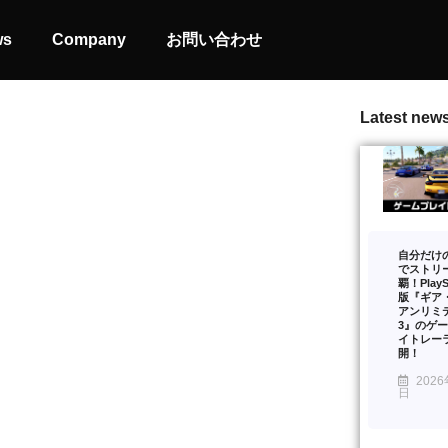
ws
Company
お問い合わせ
Latest new
自分だけ
でストリ
覇！PlaySt
版『ギア
アンリミ
3』のゲ
イトレー
開！
2026
日