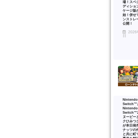
場！スペ
ディショ
ケージ版
始！併せ
ンストレ
公開！
2026
日
Nintendo
Switch
Nintendo
Switch
ヌーピー
クひみつ
が本日発
ナッツの
と共に町