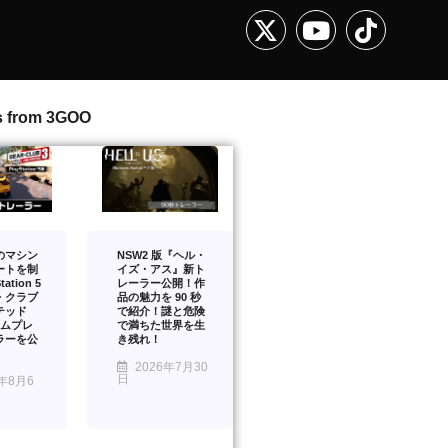
s from 3GOO
のマシン
NSW2 版『ヘル・
ートを制
イズ・アス』新ト
ation 5
レーラー公開！作
・クラブ
品の魅力を 90 秒
テッド
で紹介！謎と危険
ームプレ
で満ちた世界を生
ラーを公
き残れ！
2026年7月30
日
年8月6