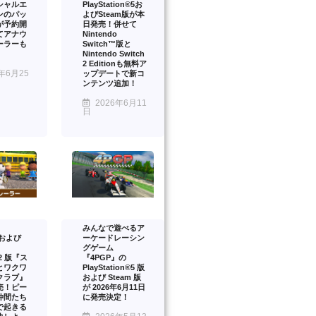
シャルエ
PlayStation®5お
ンのパッ
よびSteam版が本
が予約開
日発売！併せて
てアナウ
Nintendo
ーラーも
Switch™版と
Nintendo Switch
2 Editionも無料ア
年6月25
ップデートで新コ
ンテンツ追加！
2026年6月11
日
みんなで遊べるア
™および
ーケードレーシン
グゲーム
™2 版『ス
『4PGP』の
とワクワ
PlayStation®5 版
クラブ』
および Steam 版
売！ピー
が 2026年6月11日
仲間たち
に発売決定！
で起きる