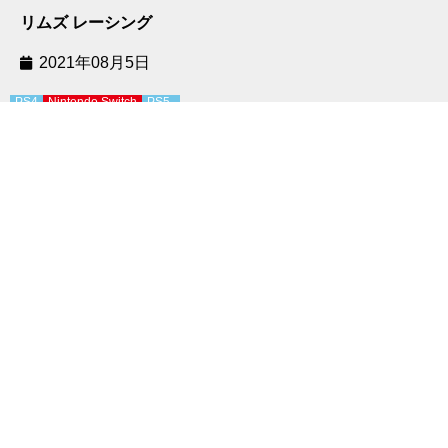
リムズ レーシング
2021年08月5日
PS4
Nintendo Switch
PS5
ファルコニア ウォーリアーエディション
2021年07月8日
PS4
PS5
Dead by Daylight スペシャルエディション 公式日本語
版
2021年04月15日
Nintendo Switch
ギア・クラブ アンリミテッド2 アルティメットエディシ
ョン
2020年12月3日