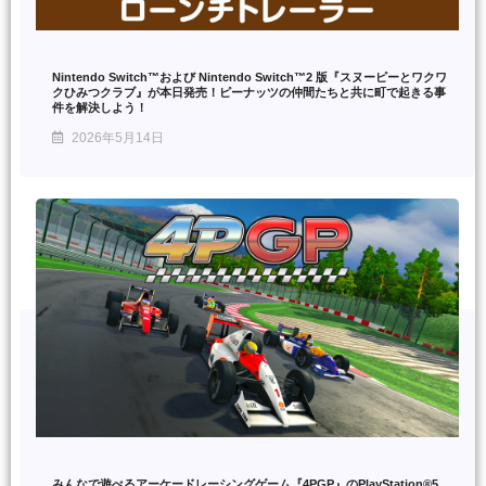
Nintendo Switch™および Nintendo Switch™2 版『スヌーピーとワクワ
クひみつクラブ』が本日発売！ピーナッツの仲間たちと共に町で起きる事
件を解決しよう！
2026年5月14日
みんなで遊べるアーケードレーシングゲーム『4PGP』のPlayStation®5