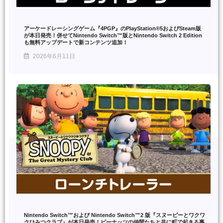
アーケードレーシングゲーム『4PGP』のPlayStation®5およびSteam版
が本日発売！併せてNintendo Switch™版とNintendo Switch 2 Edition
も無料アップデートで新コンテンツ追加！
2026年6月11日
Nintendo Switch™および Nintendo Switch™2 版『スヌーピーとワクワ
クひみつクラブ』が本日発売！ピーナッツの仲間たちと共に町で起きる事