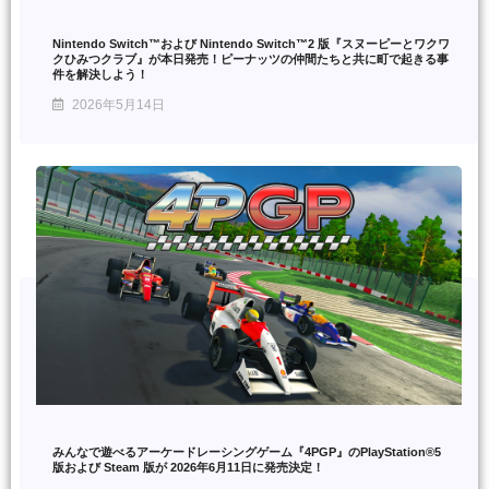
Nintendo Switch™および Nintendo Switch™2 版『スヌーピーとワクワ
クひみつクラブ』が本日発売！ピーナッツの仲間たちと共に町で起きる事
件を解決しよう！
2026年5月14日
みんなで遊べるアーケードレーシングゲーム『4PGP』のPlayStation®5
版および Steam 版が 2026年6月11日に発売決定！