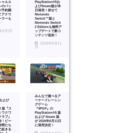
シャルエ
PlayStation®5お
ンのパッ
よびSteam版が本
が予約開
日発売！併せて
てアナウ
Nintendo
ーラーも
Switch™版と
Nintendo Switch
2 Editionも無料ア
年6月25
ップデートで新コ
ンテンツ追加！
2026年6月11
日
みんなで遊べるア
™および
ーケードレーシン
グゲーム
™2 版『ス
『4PGP』の
とワクワ
PlayStation®5 版
クラブ』
および Steam 版
売！ピー
が 2026年6月11日
仲間たち
に発売決定！
で起きる