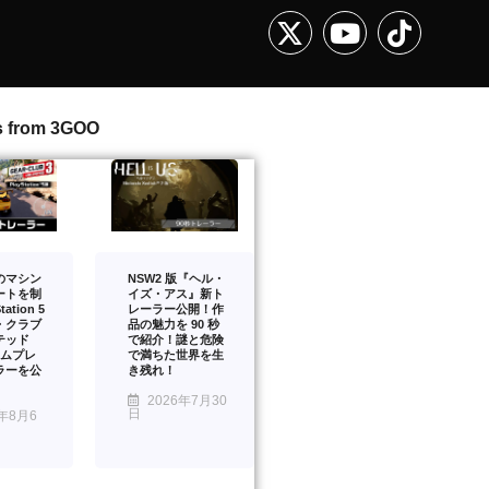
s from 3GOO
のマシン
NSW2 版『ヘル・
ートを制
イズ・アス』新ト
ation 5
レーラー公開！作
・クラブ
品の魅力を 90 秒
テッド
で紹介！謎と危険
ームプレ
で満ちた世界を生
ラーを公
き残れ！
2026年7月30
日
年8月6