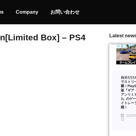
ws
Company
お問い合わせ
on[Limited Box] – PS4
Latest new
自分だけ
でストリ
覇！PlaySt
版『ギア
アンリミ
3』のゲ
イトレー
開！
2026
日