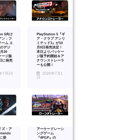
ion 5向け
PlayStation 5『ギ
アン：フ
ア・クラブ アンリ
チーム エ
ミテッド3』が10
』のデジ
月8日発売決定！
月26
本日よりパッケー
ケージ版
ジ版予約開始＆ア
2日に発売
ナウンストレーラ
ーも公開！
年7月24
2026年7月1
日
イズ・ア
アーケードレーシ
tendo
ングゲーム
2 に登
『4PGP』の