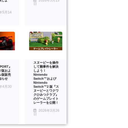
2026年5月13
決しよ
日
年5月14
スヌーピーを操作
PORT』
して難事件を解決
ジ版およ
しよう！
ル版販売
Nintendo
知らせ
Switch™および
Nintendo
年4月30
Switch™2 版『ス
ヌーピーとワクワ
クひみつクラブ』
のゲームプレイト
レーラーを公開！
2026年3月26
日