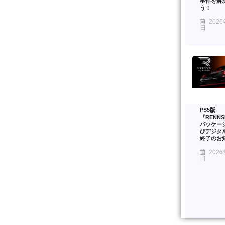
事件を解
う！
2026
日
PS5版
『RENNS
パッケー
びデジタ
終了のお
2026
日