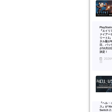
PlayStat
『エイリ
ァイアー
リート2
タル版が8
日、パッ
が10月2
決定！
2026
日
『ヘル・
ス』が Nin
Switch 