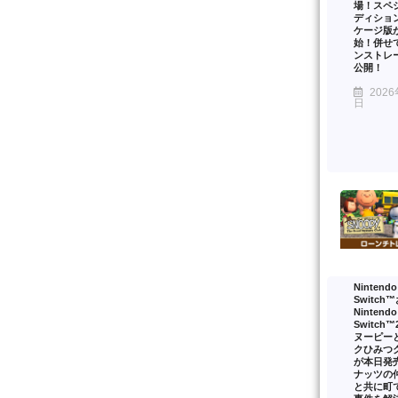
場！スペ
ディショ
ケージ版
始！併せ
ンストレ
公開！
2026
日
Nintendo
Switch
Nintendo
Switch
ヌーピー
クひみつ
が本日発
ナッツの
と共に町