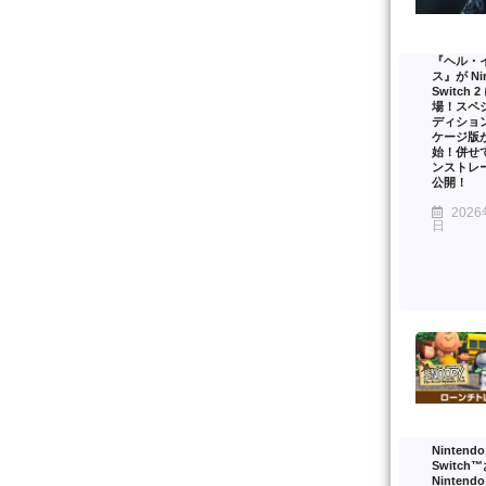
『ヘル・
ス』が Nin
Switch 
場！スペ
ディショ
ケージ版
始！併せ
ンストレ
公開！
2026
日
Nintendo
Switch
Nintendo