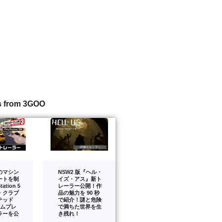
s from 3GOO
のマシン
NSW2 版『ヘル・
ートを制
イズ・アス』新ト
ation 5
レーラー公開！作
・クラブ
品の魅力を 90 秒
テッド
で紹介！謎と危険
ームプレ
で満ちた世界を生
ラーを公
き残れ！