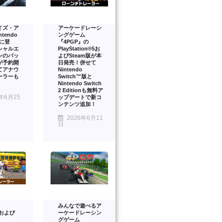
イズ・ア
アーケードレーシ
tendo
ングゲーム
2 に登
『4PGP』の
シャルエ
PlayStation®5お
ンのパッ
よびSteam版が本
が予約開
日発売！併せて
てアナウ
Nintendo
ーラーも
Switch™版と
Nintendo Switch
2 Editionも無料ア
年6月25
ップデートで新コ
ンテンツ追加！
2026年6月11
日
みんなで遊べるア
™および
ーケードレーシン
グゲーム