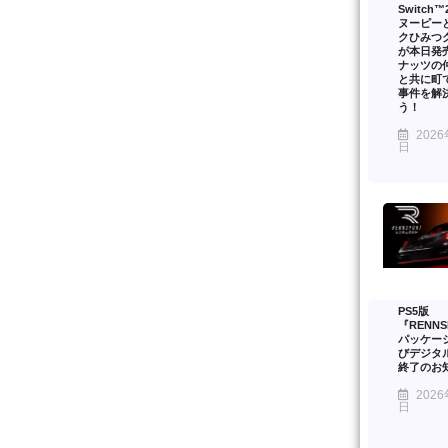
Switch
ヌーピー
クひみつ
が本日発
ナッツの
と共に町
事件を解
う！
2026
日
PS5版
『RENNS
パッケー
びデジタ
終了のお
2026
日