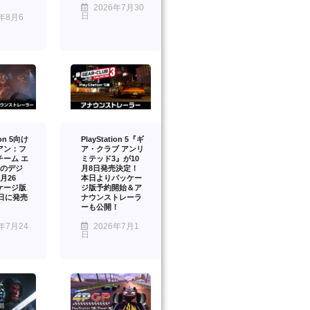
2026年7月30
日
年8月6
ion 5向け
PlayStation 5『ギ
アン：フ
ア・クラブ アンリ
チーム エ
ミテッド3』が10
』のデジ
月8日発売決定！
月26
本日よりパッケー
ケージ版
ジ版予約開始＆ア
2日に発売
ナウンストレーラ
ーも公開！
年7月24
2026年7月1
日