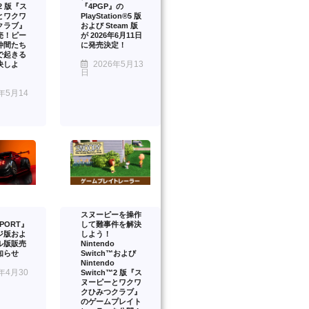
™2 版『ス
『4PGP』の
とワクワ
PlayStation®5 版
クラブ』
および Steam 版
売！ピー
が 2026年6月11日
仲間たち
に発売決定！
で起きる
2026年5月13
決しよ
日
年5月14
スヌーピーを操作
PORT』
して難事件を解決
ジ版およ
しよう！
ル版販売
Nintendo
知らせ
Switch™および
Nintendo
年4月30
Switch™2 版『ス
ヌーピーとワクワ
クひみつクラブ』
のゲームプレイト