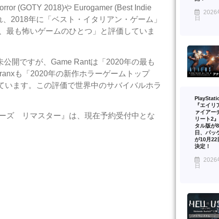
TY 2018)や Eurogamer (Best Indie
2026
日
に評価され、2018年に「ベスト・イタリアン・ゲーム」
史上、最も怖いゲームのひとつ」と評価していま
ですが、Game Rantは「2020年の最も
anxも「2020年の新作ホラーゲームトップ
しています。この評価で世界中のサバイバルホラ
PlayStat
『エイリ
ァイアー
ファーザーズ リマスター』は、現在予約受付中とな
リート2
タル版が8
日、パッ
が10月2
決定！
2026
日