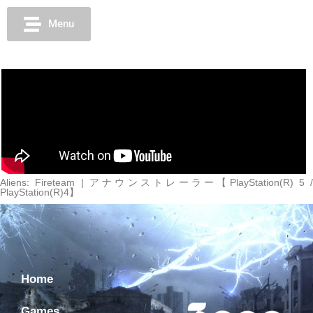
Menu
Aliens: Fireteam | アナウンストレーラー【PlayStation(R) 5 /
PlayStation(R)4】
Home
Games