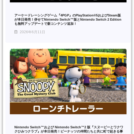
アーケードレーシングゲーム『4PGP』のPlayStation®5およびSteam版
が本日発売！併せてNintendo Switch™版とNintendo Switch 2 Edition
も無料アップデートで新コンテンツ追加！
2026年6月11日
Nintendo Switch™および Nintendo Switch™2 版『スヌーピーとワクワ
クひみつクラブ』が本日発売！ピーナッツの仲間たちと共に町で起きる事