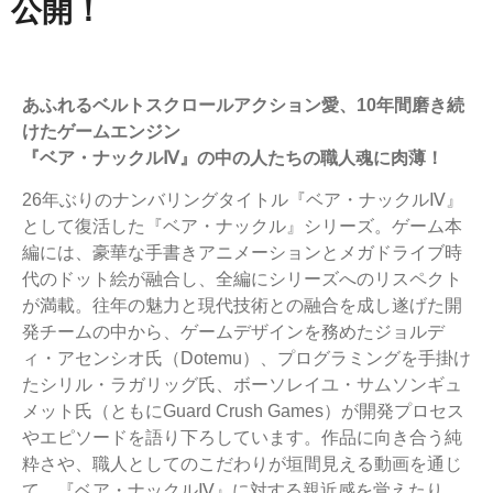
公開！
あふれるベルトスクロールアクション愛、10年間磨き続
けたゲームエンジン
『ベア・ナックルⅣ』の中の人たちの職人魂に肉薄！
26年ぶりのナンバリングタイトル『ベア・ナックルⅣ』
として復活した『ベア・ナックル』シリーズ。ゲーム本
編には、豪華な手書きアニメーションとメガドライブ時
代のドット絵が融合し、全編にシリーズへのリスペクト
が満載。往年の魅力と現代技術との融合を成し遂げた開
発チームの中から、ゲームデザインを務めたジョルデ
ィ・アセンシオ氏（Dotemu）、プログラミングを手掛け
たシリル・ラガリッグ氏、ボーソレイユ・サムソンギュ
メット氏（ともにGuard Crush Games）が開発プロセス
やエピソードを語り下ろしています。作品に向き合う純
粋さや、職人としてのこだわりが垣間見える動画を通じ
て、『ベア・ナックルⅣ』に対する親近感を覚えたり、