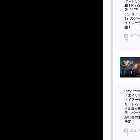
でストリ
覇！PlaySt
版『ギア
アンリミ
3』のゲ
イトレー
開！
2026
日
PlayStat
『エイリ
ァイアー
リート2
タル版が8
日、パッ
が10月2
決定！
2026
日