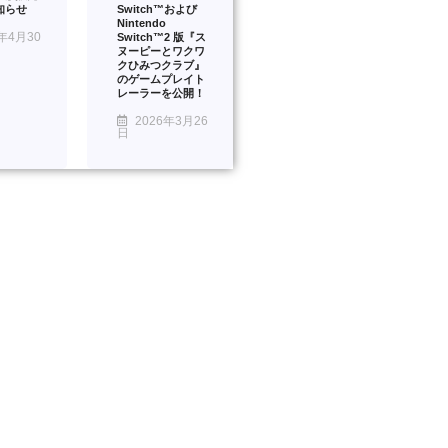
知らせ
Switch™および
Nintendo
年4月30
Switch™2 版『ス
ヌーピーとワクワ
クひみつクラブ』
のゲームプレイト
レーラーを公開！
2026年3月26
日