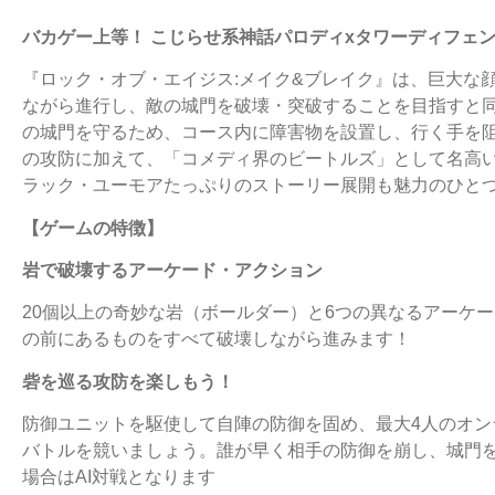
バカゲー上等！ こじらせ系神話パロディxタワーディフェ
『ロック・オブ・エイジス:メイク&ブレイク』は、巨大な
ながら進行し、敵の城門を破壊・突破することを目指すと
の城門を守るため、コース内に障害物を設置し、行く手を
の攻防に加えて、「コメディ界のビートルズ」として名高
ラック・ユーモアたっぷりのストーリー展開も魅力のひと
【ゲームの特徴】
岩で破壊するアーケード・アクション
20個以上の奇妙な岩（ボールダー）と6つの異なるアーケ
の前にあるものをすべて破壊しながら進みます！
砦を巡る攻防を楽しもう！
防御ユニットを駆使して自陣の防御を固め、最大4人のオンラ
バトルを競いましょう。誰が早く相手の防御を崩し、城門
場合はAI対戦となります