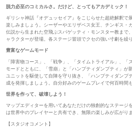
脱力必至のコミカルさ。だけど、とってもアカデミック！
ギリシャ神話『オデュッセイア』をこじらせた超絶解釈で
楽しみましょう。シーザーやエリザベス女王、チンギス・
伝説から生まれた空飛ぶスパゲッティ・モンスター教まで
ャラクターが登場。各ステージ冒頭でクセの強い寸劇を繰
豊富なゲームモード
「障害物コース」、「戦争」、「タイムトライアル」、「
モードとともに、「雪崩」と「ハンプティダンプティ」が
ユニットを駆使して自陣を守り抜き、「ハンプティダンプ
成を発揮しましょう。自分好みのゲームプレイで何百時間
世界を作って、破壊しよう！
マップエディターを用いてあなただけの独創的なステージ
は世界中のプレイヤーと共有でき、無限の楽しみが広がり
【スタジオコメント】