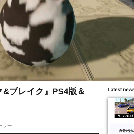
ク&ブレイク』PS4版＆
Latest new
ーラー
自分だけ