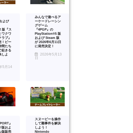
みんなで遊べるア
™および
ーケードレーシン
グゲーム
™2 版『ス
『4PGP』の
とワクワ
PlayStation®5 版
クラブ』
および Steam 版
売！ピー
が 2026年6月11日
仲間たち
に発売決定！
で起きる
2026年5月13
決しよ
日
年5月14
スヌーピーを操作
PORT』
して難事件を解決
ジ版およ
しよう！
ル版販売
Nintendo