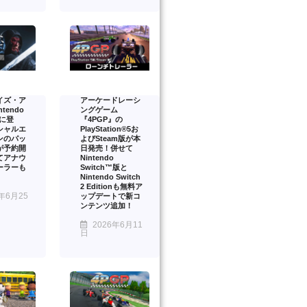
イズ・ア
アーケードレーシ
tendo
ングゲーム
2 に登
『4PGP』の
シャルエ
PlayStation®5お
ンのパッ
よびSteam版が本
が予約開
日発売！併せて
てアナウ
Nintendo
ーラーも
Switch™版と
Nintendo Switch
2 Editionも無料ア
年6月25
ップデートで新コ
ンテンツ追加！
2026年6月11
日