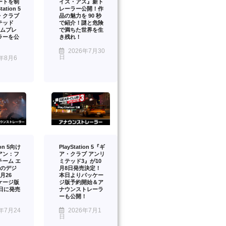
ートを制
イズ・アス』新ト
ation 5
レーラー公開！作
・クラブ
品の魅力を 90 秒
テッド
で紹介！謎と危険
ームプレ
で満ちた世界を生
ラーを公
き残れ！
2026年7月30
日
年8月6
ion 5向け
PlayStation 5『ギ
アン：フ
ア・クラブ アンリ
チーム エ
ミテッド3』が10
』のデジ
月8日発売決定！
月26
本日よりパッケー
ケージ版
ジ版予約開始＆ア
2日に発売
ナウンストレーラ
ーも公開！
年7月24
2026年7月1
日