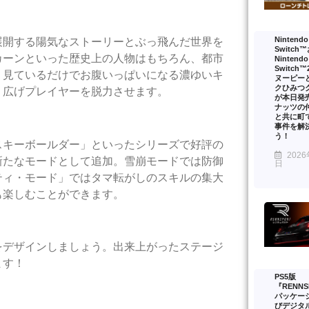
Nintendo
展開する陽気なストーリーとぶっ飛んだ世界を
Switch
カーンといった歴史上の人物はもちろん、都市
Nintendo
Switch
、見ているだけでお腹いっぱいになる濃ゆいキ
ヌーピー
クひみつ
り広げプレイヤーを脱力させます。
が本日発
ナッツの
と共に町
事件を解
う！
スキーボールダー」といったシリーズで好評の
2026
新たなモードとして追加。雪崩モードでは防御
日
ティ・モード」ではタマ転がしのスキルの集大
も楽しむことができます。
をデザインしましょう。出来上がったステージ
ます！
PS5版
『RENNS
パッケー
びデジタ