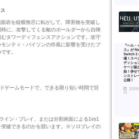
ンス
顔面岩を縦横無尽に転がして、障害物を突破し
同時に、攻撃してくる敵のボールダーから自陣
阻むタワーディフェンスアクションです。攻守
いモンティ・パイソンの作風に影響を受けたブ
『ヘル・
ス』が Nin
つです。
Switch 
場！スペ
ディショ
ケージ版
始！併せ
ンストレ
公開！
ードゲームモードで、できる限り短い時間で目
2026
日
イン・プレイ、または分割画面による1vs1
を突破できるのかを競います。※ソロプレイの