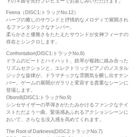
下の４曲を先行プレビューでお楽しみいただけます。
Feena（DISC1:トラックNo.12）
ハープの癒しのサウンドと抒情的なメロディで展開され
るファンタジックなナンバー。
柔らかさと優雅さをたたえたサウンドが女神フィーナの
存在とシンクロします。
Confrontation(DISC1:トラックNo.8)
ドラムのビートとハイハット、鉄琴が複雑に絡み合った
リズムセクションと、エレクトリックピアノのノスタル
ジックな旋律が、ドラマチックな雰囲気を醸し出すナン
バー。ゲームの展開がガラリと変容する貴重なシーンに
登場します。
Oboro8(DISC1:トラックNo.9)
シンセサイザーの早弾きがたたみかけるファンクなテイ
ストただよう一曲。緊張感あふれるアクションシーンに
おいて、さらなる没入感を高めてくれます。
The Root of Darkness(DISC2:トラックNo.7)