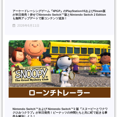
アーケードレーシングゲーム『4PGP』のPlayStation®5およびSteam版
が本日発売！併せてNintendo Switch™版とNintendo Switch 2 Edition
も無料アップデートで新コンテンツ追加！
2026年6月11日
Nintendo Switch™および Nintendo Switch™2 版『スヌーピーとワクワ
クひみつクラブ』が本日発売！ピーナッツの仲間たちと共に町で起きる事
件を解決しよう！