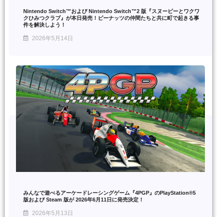
Nintendo Switch™および Nintendo Switch™2 版『スヌーピーとワクワ
クひみつクラブ』が本日発売！ピーナッツの仲間たちと共に町で起きる事
件を解決しよう！
2026年5月14日
みんなで遊べるアーケードレーシングゲーム『4PGP』のPlayStation®5
版および Steam 版が 2026年6月11日に発売決定！
2026年5月13日