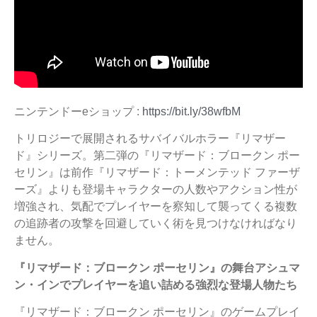
ニンテンドーeショップ :
https://bit.ly/38wfbM
トリロジーで展開されるサバイバルホラー『リマザー
ド』シリーズ。第二弾の『リマザード：ブロークン ポー
セリン』は前作『リマザード：トーメンテッド ファーザ
ーズ』よりも登場キャラクターの人数やアクション性が
増強され、気配でプレイヤーを察知して襲ってくる複数
の追跡者の攻撃を回避していく術を見つけなければなり
ません。
『リマザード：ブロークン ポーセリン』の舞台アシュマ
ン・インでプレイヤーを追い詰める強烈な登場人物たち
『リマザード：ブロークン ポーセリン』のゲームプレイ