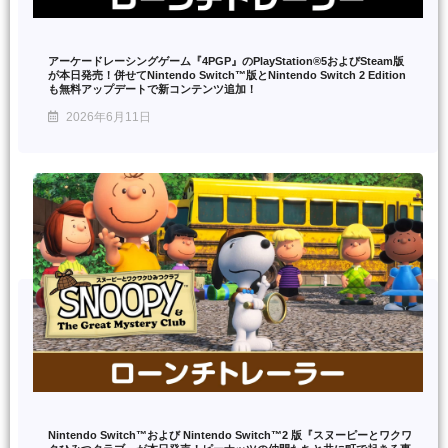
アーケードレーシングゲーム『4PGP』のPlayStation®5およびSteam版
が本日発売！併せてNintendo Switch™版とNintendo Switch 2 Edition
も無料アップデートで新コンテンツ追加！
2026年6月11日
Nintendo Switch™および Nintendo Switch™2 版『スヌーピーとワクワ