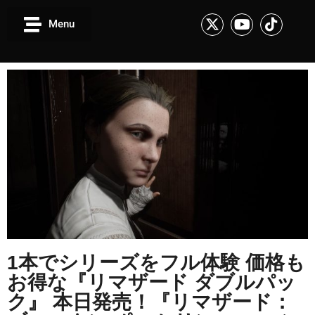
Menu
1本でシリーズをフル体験 価格も
お得な『リマザード ダブルパッ
ク』 本日発売！『リマザード：