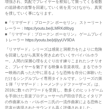
増強され、気配でプレイヤーを察知して襲ってくる複数
の追跡者の攻撃を回避していく術を見つけながら、真実
を捜していく事になります。
■『リマザード：ブロークン ポーセリン』 ストーリート
レーラー：
https://youtu.be/jLMRKdIlbyg
■『リマザード：ブロークン ポーセリン』 ゲームプレイ
トレーラー
https://youtu.be/jdjIyyUV9DA
『リマザード』シリーズは感覚と洞察力をたよりに危険
を回避しながら真実を突き止めていくサバイバルホラ
ー。人間の深層心理をえぐり出す練りこまれたシナリオ
と、プレイヤーを魅了する映像＆音楽表現。まるでホラ
ー映画の真っただ中に居るような恐怖を存分に体験いた
だけるシングルプレイ専用タイトルです。シリーズの第
１弾『リマザード：トーメンテッドファーザーズ』は、
2018に数々のアワードを受賞し、数多くのヒットゲーム
を手掛けた音楽プロデューサーの戸田信子氏とイタリア
の作曲家ルカ・バルボーニ氏の一流作曲家による恐怖と
悲哀が表現されたサウンドも高く評価されました。