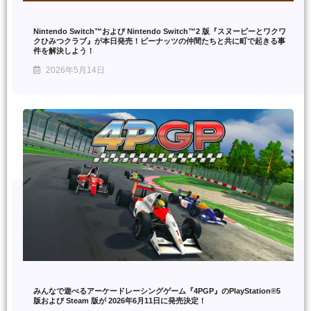
Nintendo Switch™および Nintendo Switch™2 版『スヌーピーとワクワ
クひみつクラブ』が本日発売！ピーナッツの仲間たちと共に町で起きる事
件を解決しよう！
2026年5月14日
みんなで遊べるアーケードレーシングゲーム『4PGP』のPlayStation®5
版および Steam 版が 2026年6月11日に発売決定！