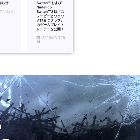
知らせ
Switch™および
Nintendo
年4月30
Switch™2 版『ス
ヌーピーとワクワ
クひみつクラブ』
のゲームプレイト
レーラーを公開！
2026年3月26
日