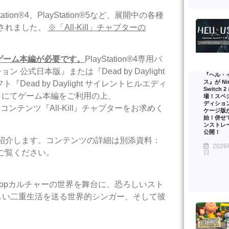
Station®4、PlayStation®5など、展開中の各種
開始されました。
※「All-Kill」チャプターの
tのゲーム本編が必要です。
PlayStation®4専用パ
ン 公式日本版』または『Dead by Daylight
『ヘル・
ス』が Nin
ト『Dead by Daylight サイレントヒルエディ
Switch 
日本版』にてゲーム本編をご利用の上、
場！スペ
ディショ
追加コンテンツ『All-Kill』チャプターをお求めく
ケージ版
始！併せ
ンストレ
公開！
抜粋してご紹介します。コンテンツの詳細は別添資料：
2026
訳をご覧ください。
日
K-Popカルチャーの世界を舞台に、恐ろしいスト
しい二重生活を送る世界的シンガー、そして彼