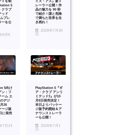
ートを制
イズ・アス』新ト
ation 5
レーラー公開！作
・クラブ
品の魅力を 90 秒
テッド
で紹介！謎と危険
ームプレ
で満ちた世界を生
ラーを公
き残れ！
2026年7月30
日
年8月6
ion 5向け
PlayStation 5『ギ
アン：フ
ア・クラブ アンリ
チーム エ
ミテッド3』が10
』のデジ
月8日発売決定！
月26
本日よりパッケー
ケージ版
ジ版予約開始＆ア
2日に発売
ナウンストレーラ
ーも公開！
年7月24
2026年7月1
日