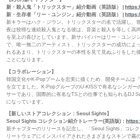
新・殺人鬼「トリックスター」紹介動画（英語版） |
https
新・生存者「リー・ユンジン」紹介動画（英語版） |
https
新キラーはハク・ジウン。トリックスターの名で活躍し、
夜は狡猾な連続殺人鬼となる彼は、音楽と殺人を等しく高
を至上の喜びとしています。新サバイバーはリー・ユンジ
で、唯一無二のアーティスト、トリックスターの成功によ
れるあまり、トリックスターの本性を見て見ぬふりをした
ことになります。
【コラボレーション】
韓国文化やK-Popブームを忠実に描くため、開発チームは『Dea
を立てました。K-PopグループのU-KISSで有名なシンガー
サーであり、国際的に有名なTSとの仕事でも知られるDJ S
になっています。
【新しいストアコレクション：Seoul Sights】
Seoul Sights コレクション紹介トレーラー(英語版)：
https
新チャプターのリリースを記念し、「Seoul Sights」
リートウェアにインスパイアされたさまざまなスキンで霧