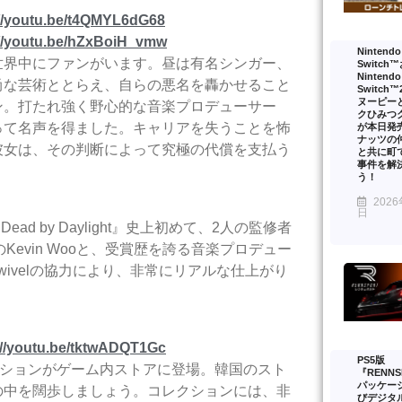
://youtu.be/t4QMYL6dG68
://youtu.be/hZxBoiH_vmw
Nintendo
世界中にファンがいます。昼は有名シンガー、
Switch
Nintendo
尚な芸術ととらえ、自らの悪名を轟かせること
Switch
ヌーピー
ン。打たれ強く野心的な音楽プロデューサー
クひみつ
って名声を得ました。キャリアを失うことを怖
が本日発
ナッツの
彼女は、その判断によって究極の代償を支払う
と共に町
事件を解
う！
2026
日
d by Daylight』史上初めて、2人の監修者
のKevin Wooと、受賞歴を誇る音楽プロデュー
wivelの協力により、非常にリアルな仕上がり
://youtu.be/tktwADQT1Gc
PS5版
コレクションがゲーム内ストアに登場。韓国のスト
『RENNS
パッケー
の中を闊歩しましょう。コレクションには、非
びデジタ