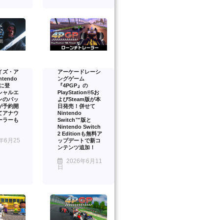
イズ・ア
アーケードレーシ
tendo
ングゲーム
2 に登
『4PGP』の
シャルエ
PlayStation®5お
ンのパッ
よびSteam版が本
が予約開
日発売！併せて
てアナウ
Nintendo
ーラーも
Switch™版と
Nintendo Switch
2 Editionも無料ア
年6月25
ップデートで新コ
ンテンツ追加！
2026年6月11
日