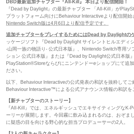
DBD最新追加チャプター『All-Kill』 本日より配信開始！
『Dead by Daylight』の最新チャプター 「All-Kill」がPlay
プラットフォーム向けにBehaviour Interactiveより配信
Nintendo Switch版は4月6日より配信予定です。
追加チャプターをプレイするためにはDead by Dayligh
ッケージソフト『Dead by Daylight サイレントヒルエディショ
-山岡一族の物語り- 公式日本版』、Nintendo Switch専用ソフ
ション 公式日本版』または『Dead by Daylight公式
PlayStation®Storeならびにニンテンドーeショップにて
ださい。
以下、Behaviour Interactiveの公式発表の和訳を
Behaviour Interactive™による公式アナウンス情報の和
【新チャプターのストーリー】
『All-Kill』では、エネルギッシュでエキサイティングな
ーリーが展開します。今回霧に飲み込まれるのは、おぞま
に疑惑の目を向ける野心的な担当プロデューサーの2人。
【2人の新キャラクター】