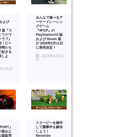
みんなで遊べるア
™および
ーケードレーシン
グゲーム
™2 版『ス
『4PGP』の
とワクワ
PlayStation®5 版
クラブ』
および Steam 版
売！ピー
が 2026年6月11日
仲間たち
に発売決定！
で起きる
2026年5月13
決しよ
日
年5月14
スヌーピーを操作
PORT』
して難事件を解決
ジ版およ
しよう！
ル版販売
Nintendo