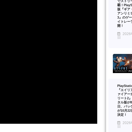
でストリ
覇！PlaySt
版『ギア
アンリミ
3』のゲ
イトレー
開！
2026
日
PlayStat
『エイリ
ァイアー
リート2
タル版が8
日、パッ
が10月2
決定！
2026
日