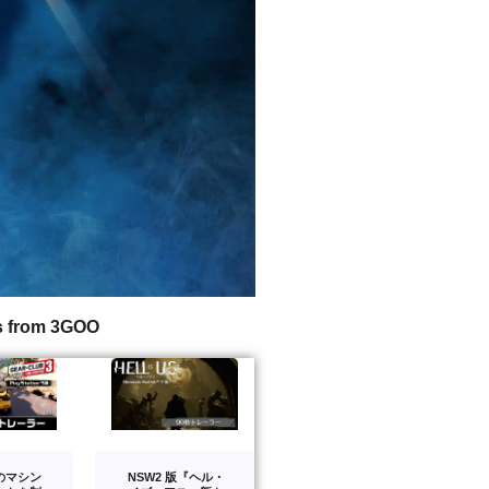
s from 3GOO
のマシン
NSW2 版『ヘル・