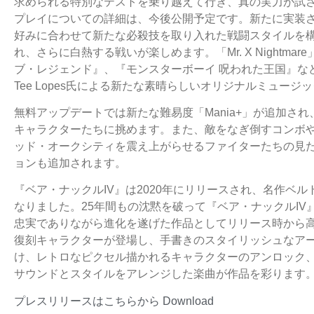
求められる特別なテストを乗り越えて行き、真の実力が試
プレイについての詳細は、今後公開予定です。新たに実装
好みに合わせて新たな必殺技を取り入れた戦闘スタイルを
れ、さらに白熱する戦いが楽しめます。「Mr. X Nightm
ブ・レジェンド』、『モンスターボーイ 呪われた王国』な
Tee Lopes氏による新たな素晴らしいオリジナルミュージ
無料アップデートでは新たな難易度「Mania+」が追加さ
キャラクターたちに挑めます。また、敵をなぎ倒すコンボ
ッド・オークシティを震え上がらせるファイターたちの見
ョンも追加されます。
『ベア・ナックルIV』は2020年にリリースされ、名作ベ
なりました。25年間もの沈黙を破って『ベア・ナックルI
忠実でありながら進化を遂げた作品としてリリース時から
復刻キャラクターが登場し、手書きのスタイリッシュなア
け、レトロなピクセル描かれるキャラクターのアンロック
サウンドとスタイルをアレンジした楽曲が作品を彩ります
プレスリリースはこちらから
Download