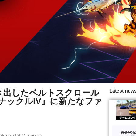
き出したベルトスクロール
Latest new
ナックルIV』に新たなファ
自分だけ
mare DLC reveal）