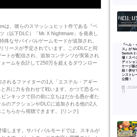
sh Gamesは、彼らのスマッシュヒット作である『ベ
ツ（以下DLC）「Mr. X Nightmare」を発表し
や特殊なサバイバルゲームモードが追加され、
『ヘル・
itchで年内のリリースが予定されています。このDLCと同
ス』が Nin
Switch 
デートが配信され、追加コンテンツが実装され
場！スペ
ディショ
ォームを合計して250万を超えるダウンロー
ケージ版
始！併せ
ンストレ
公開！
」で追加されるファイターの1人「エステル・アギー
2026
ちと共に力を合わせて戦います。かつて恐るべ
日
スピンキックで目の前に立ちはだかる愚か者た
ルのアクションやDLCに追加される他の2人
ちらから視聴できます。 [リンク]
ードも登場します。サバイバルモードでは、スキルが