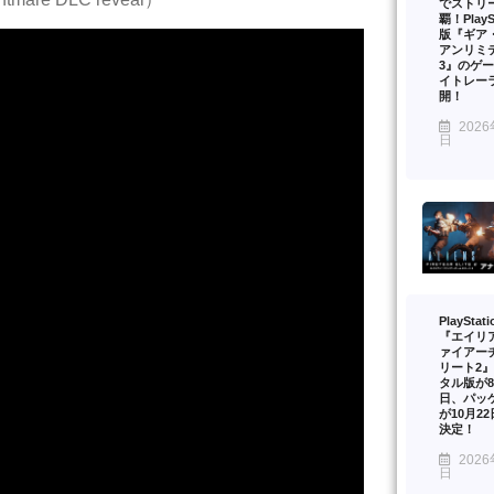
でストリ
覇！PlaySt
版『ギア
アンリミ
3』のゲ
イトレー
開！
2026
日
PlayStat
『エイリ
ァイアー
リート2
タル版が8
日、パッ
が10月2
決定！
2026
日