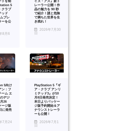
ートを制
イズ・アス』新ト
ation 5
レーラー公開！作
・クラブ
品の魅力を 90 秒
テッド
で紹介！謎と危険
ームプレ
で満ちた世界を生
ラーを公
き残れ！
2026年7月30
日
年8月6
ion 5向け
PlayStation 5『ギ
アン：フ
ア・クラブ アンリ
チーム エ
ミテッド3』が10
』のデジ
月8日発売決定！
月26
本日よりパッケー
ケージ版
ジ版予約開始＆ア
2日に発売
ナウンストレーラ
ーも公開！
年7月24
2026年7月1
日