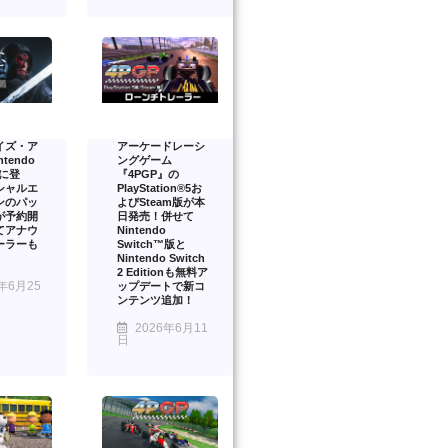
イズ・ア
アーケードレーシ
tendo
ングゲーム
2 に登
『4PGP』の
シャルエ
PlayStation®5お
ンのパッ
よびSteam版が本
が予約開
日発売！併せて
てアナウ
Nintendo
ーラーも
Switch™版と
Nintendo Switch
2 Editionも無料ア
年6月25
ップデートで新コ
ンテンツ追加！
2026年6月11
日