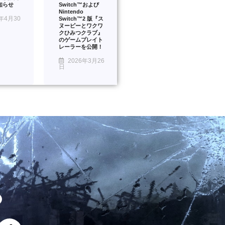
知らせ
Switch™および
Nintendo
年4月30
Switch™2 版『ス
ヌーピーとワクワ
クひみつクラブ』
のゲームプレイト
レーラーを公開！
2026年3月26
日