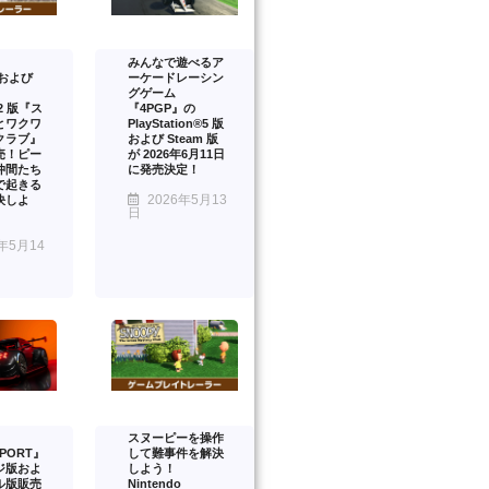
みんなで遊べるア
™および
ーケードレーシン
グゲーム
™2 版『ス
『4PGP』の
とワクワ
PlayStation®5 版
クラブ』
および Steam 版
売！ピー
が 2026年6月11日
仲間たち
に発売決定！
で起きる
2026年5月13
決しよ
日
年5月14
スヌーピーを操作
PORT』
して難事件を解決
ジ版およ
しよう！
ル版販売
Nintendo