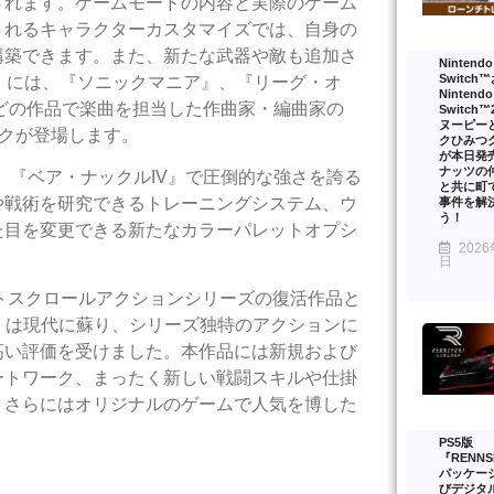
されます。ゲームモードの内容と実際のゲーム
されるキャラクターカスタマイズでは、自身の
構築できます。また、新たな武器や敵も追加さ
Nintendo
Switch
are」には、『ソニックマニア』、『リーグ・オ
Nintendo
どの作品で楽曲を担当した作曲家・編曲家の
Switch
ヌーピー
ックが登場します。
クひみつ
が本日発
ナッツの
れ、『ベア・ナックルIV』で圧倒的な強さを誇る
と共に町
や戦術を研究できるトレーニングシステム、ウ
事件を解
う！
た目を変更できる新たなカラーパレットオプシ
2026
日
ルトスクロールアクションシリーズの復活作品と
V』は現代に蘇り、シリーズ独特のアクションに
高い評価を受けました。本作品には新規および
ートワーク、まったく新しい戦闘スキルや仕掛
、さらにはオリジナルのゲームで人気を博した
。
PS5版
『RENNS
パッケー
びデジタ