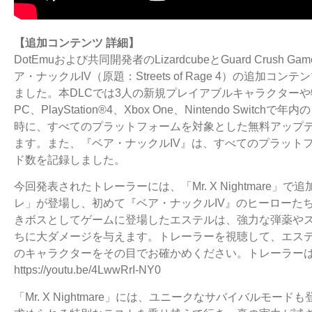
【追加コンテンツ 詳細】
DotEmuおよび共同開発者のLizardcubeとGuard Cru
ア・ナックルIV（原題：Streets of Rage 4）の追加コンテン
ました。本DLCでは3人の新規プレイアブルキャラクター
PC、PlayStation®4、Xbox One、Nintendo Sw
時に、すべてのプラットフォームを対象とした無料アップ
ます。また、『ベア・ナックルIV』は、すべてのプラットフ
ド数を記録しました。
今回発表されたトレーラーには、「Mr. X Nightmare
レ」が登場し、初めて『ベア・ナックルIV』のヒーローた
きボスとしてゲームに登場したエステルは、強力な弾薬や
ちに大ダメージを与えます。トレーラーを視聴して、エステ
のキャラクターをその目でお確かめください。トレーラーはこ
https://youtu.be/4LwwRrI-NY0
「Mr. X Nightmare」には、ユニークなサバイバルモ