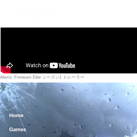
Home
Games
Ne
Aliens: Fireteam Elite シーズン1 トレーラー
Home
Games