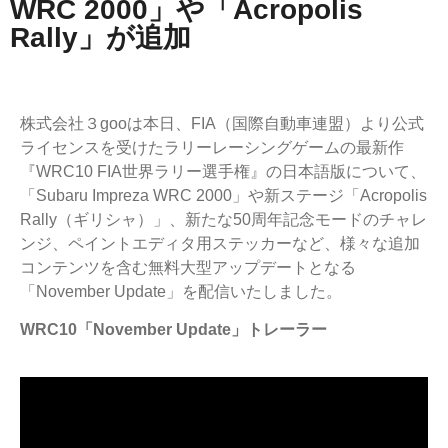
WRC 2000」や「Acropolis
Rally」が追加
株式会社３gooは本日、FIA（国際自動車連盟）より公式
ライセンスを受けたラリーレーシングゲームの最新作
『WRC10 FIA世界ラリー選手権』の日本語版について、
「Subaru Impreza WRC 2000」や新ステージ「Acropolis
Rally（ギリシャ）」、新たな50周年記念モードのチャレ
ンジ、ペイントエディタ用ステッカーなど、様々な追加
コンテンツを含む無料大型アップデートとなる
「November Update」を配信いたしました。
WRC10「November Update」トレーラー