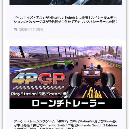
『ヘル・イズ・アス』が Nintendo Switch 2 に登場！スペシャルエディ
ションのパッケージ版が予約開始！併せてアナウンストレーラーも公開！
2026年6月25日
アーケードレーシングゲーム『4PGP』のPlayStation®5およびSteam版
が本日発売！併せてNintendo Switch™版とNintendo Switch 2 Edition