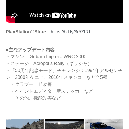
PlayStation®Store
https://bit.ly/3r5ZlRI
■主なアップデート内容
・マシン： Subaru Impreza WRC 2000
・ステージ：Acropolis Rally（ギリシャ）
・「50周年記念モード」チャレンジ：1994年アルゼンチ
ン、2000年ケニア、2016年メキシコ など全5種
・クラブモード改善
・ペイントエディタ：新ステッカーなど
・その他、機能改善など