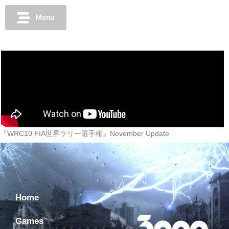
Menu
『WRC10 FIA世界ラリー選手権』November Update
Home
Games