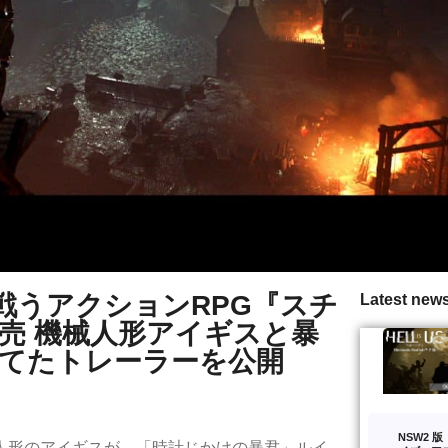
戦うアクションRPG『スチ
Latest new
発売 機械人形アイギスと暴
あてたトレーラーを公開
NSW2 
械人形のアイギスが、「時計じかけの暴君」ルイ