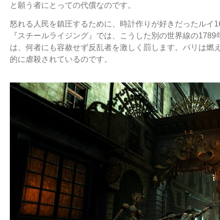
と願う者にとっての代償なのです。
怒れる人民を鎮圧するために、時計作りが好きだったルイ
『スチールライジング』では、こうした別の世界線の178
は、何者にも容赦せず反乱者を激しく罰します。パリは燃
的に虐殺されているのです。