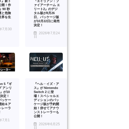
ス』新ト
『エイリアン：フ
公開！作
ァイアーチーム エ
 90 秒
リート2』のデジ
謎と危険
タル版が8月26
世界を生
日、パッケージ版
が10月22日に発売
決定！
年7月30
2026年7月24
日
ion 5『ギ
『ヘル・イズ・ア
ブ アンリ
ス』が Nintendo
』が10
Switch 2 に登
売決定！
場！スペシャルエ
パッケー
ディションのパッ
開始＆ア
ケージ版が予約開
トレーラ
始！併せてアナウ
！
ンストレーラーも
公開！
年7月1
2026年6月25
日