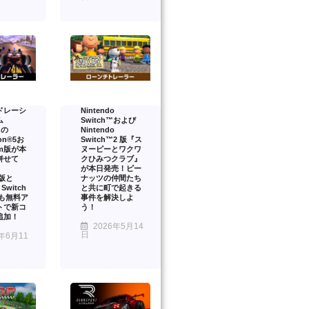
ドレーシ
Nintendo
ム
Switch™および
』の
Nintendo
ion®5お
Switch™2 版『ス
am版が本
ヌーピーとワクワ
併せて
クひみつクラブ』
が本日発売！ピー
™版と
ナッツの仲間たち
 Switch
と共に町で起きる
onも無料ア
事件を解決しよ
トで新コ
う！
追加！
2026年5月14
日
年6月11