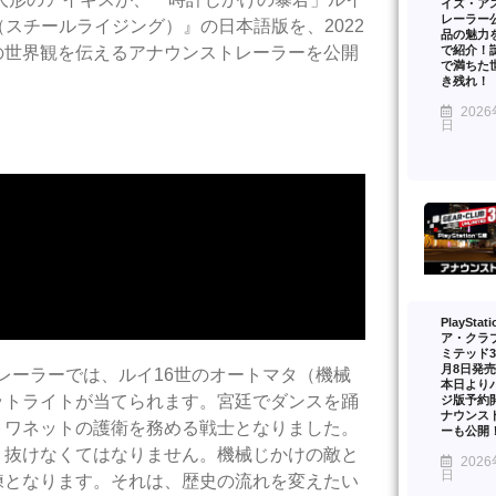
イズ・ア
レーラー
ng（スチールライジング）』の日本語版を、2022
品の魅力を
で紹介！
の世界観を伝えるアナウンストレーラーを公開
で満ちた
き残れ！
2026
日
PlayStat
ア・クラ
ミテッド3
月8日発
トレーラーでは、ルイ16世のオートマタ（機械
本日より
ットライトが当てられます。宮廷でダンスを踊
ジ版予約
ナウンス
トワネットの護衛を務める戦士となりました。
ーも公開
り抜けなくてはなりません。機械じかけの敵と
2026
日
練となります。それは、歴史の流れを変えたい