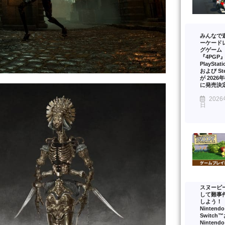
みんなで
ーケード
グゲーム
『4PGP
PlayStat
および St
が 2026
に発売決
2026
日
スヌーピ
して難事
しよう！
Nintendo
Switch
Nintendo