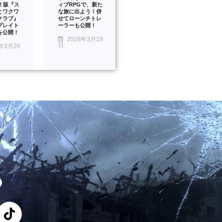
™2 版『ス
ィブRPGで、新た
とワクワ
な旅に出よう！併
クラブ』
せてローンチトレ
プレイト
ーラーも公開！
を公開！
2026年3月19
日
年3月26