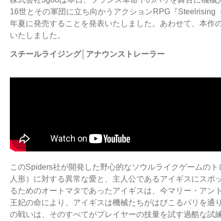
16世とその軍団に立ち向かうアクションRPG『Steelrisi
年夏に発売することを発表いたしました。あわせて、本作
いたしました。
スチールライジング│アナウンストレーラー
このSpiders社が開発した野心的なソウルライクゲームの
人形）に対する異常な愛と、主人公であるアイギスにスポ
るためのオートマタであったアイギスは、今マリー・アン
王妃の命により、アイギスは機械たちがはびこるパリを通
の戦いは、そのすべてがプレイヤーの技量を試す過酷な試