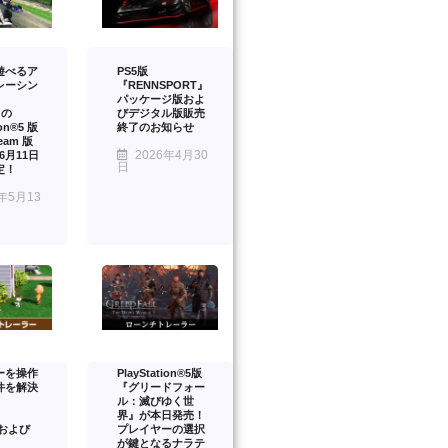
遊べるア
PS5版
レーシン
『RENNSPORT』
パッケージ版およ
』の
びデジタル版販売
ion®5 版
終了のお知らせ
eam 版
2026年4月30
年6月11日
日
定！
年5月13
ーを操作
PlayStation®5版
件を解決
『グリードフォー
ル：滅びゆく世
界』が本日発売！
™および
プレイヤーの選択
が鍵となるナラテ