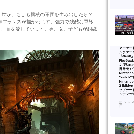
16世が、もしも機械の軍団を生み出したら？
9年フランスが描かれます。強力で残酷な軍隊
え、血を流しています。男、女、子どもが組織
アーケー
ングゲー
『4PGP
PlayStat
よびSte
日発売！
Nintendo
Switch
Nintendo
2 Editi
ップデー
ンテンツ
2026
日