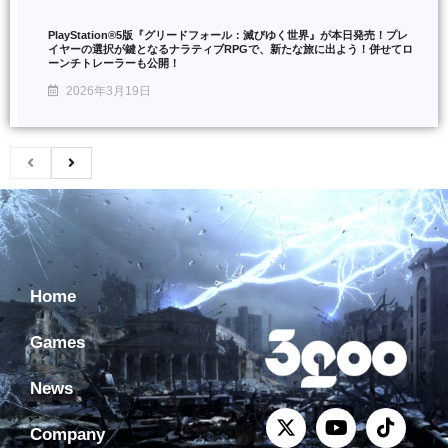
PlayStation®5版『グリードフォール：滅びゆく世界』が本日発売！プレ
イヤーの選択が鍵となるナラティブRPGで、新たな旅に出よう！併せてロ
ーンチトレーラーも公開！
2026年3月19日
Home
Games
News
Company