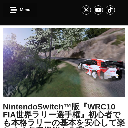
Menu
NintendoSwitch™版『WRC10
FIA世界ラリー選手権』初心者で
も本格ラリーの基本を安心して楽