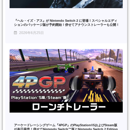
『ヘル・イズ・アス』が Nintendo Switch 2 に登場！スペシャルエディ
ションのパッケージ版が予約開始！併せてアナウンストレーラーも公開！
2026年6月25日
アーケードレーシングゲーム『4PGP』のPlayStation®5およびSteam版
が本日発売！併せてNintendo Switch™版とNintendo Switch 2 Edition