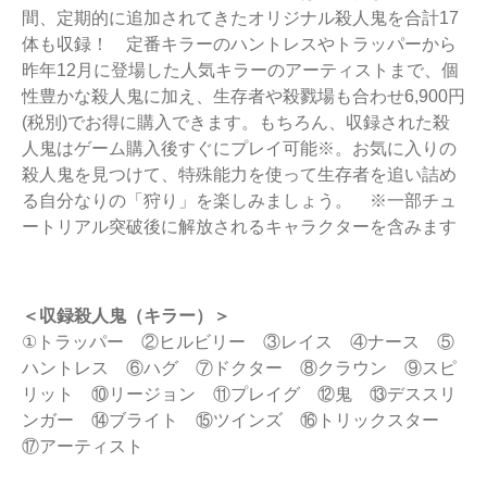
間、定期的に追加されてきたオリジナル殺人鬼を合計17
体も収録！ 定番キラーのハントレスやトラッパーから
昨年12月に登場した人気キラーのアーティストまで、個
性豊かな殺人鬼に加え、生存者や殺戮場も合わせ6,900円
(税別)でお得に購入できます。もちろん、収録された殺
人鬼はゲーム購入後すぐにプレイ可能※。お気に入りの
殺人鬼を見つけて、特殊能力を使って生存者を追い詰め
る自分なりの「狩り」を楽しみましょう。 ※一部チュ
ートリアル突破後に解放されるキャラクターを含みます
＜収録殺人鬼（キラー）＞
①トラッパー ②ヒルビリー ③レイス ④ナース ⑤
ハントレス ⑥ハグ ⑦ドクター ⑧クラウン ⑨スピ
リット ⑩リージョン ⑪プレイグ ⑫鬼 ⑬デススリ
ンガー ⑭ブライト ⑮ツインズ ⑯トリックスター
⑰アーティスト