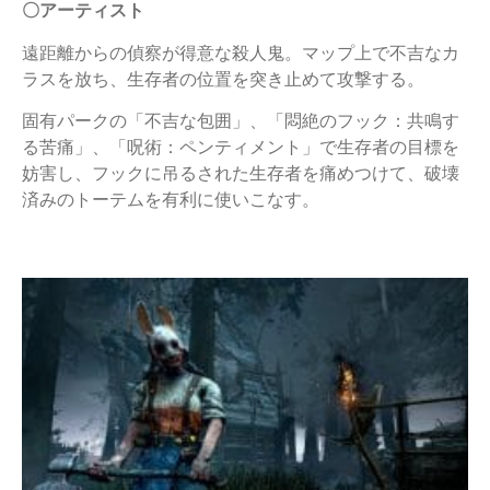
〇アーティスト
遠距離からの偵察が得意な殺人鬼。マップ上で不吉なカ
ラスを放ち、生存者の位置を突き止めて攻撃する。
固有パークの「不吉な包囲」、「悶絶のフック：共鳴す
る苦痛」、「呪術：ペンティメント」で生存者の目標を
妨害し、フックに吊るされた生存者を痛めつけて、破壊
済みのトーテムを有利に使いこなす。