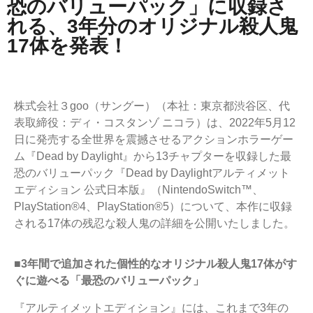
恐のバリューパック」に収録さ
れる、3年分のオリジナル殺人鬼
17体を発表！
株式会社３goo（サングー）（本社：東京都渋谷区、代
表取締役：ディ・コスタンゾ ニコラ）は、2022年5月12
日に発売する全世界を震撼させるアクションホラーゲー
ム『Dead by Daylight』から13チャプターを収録した最
恐のバリューパック『Dead by Daylightアルティメット
エディション 公式日本版』（NintendoSwitch™、
PlayStation®4、PlayStation®5）について、本作に収録
される17体の残忍な殺人鬼の詳細を公開いたしました。
■3年間で追加された個性的なオリジナル殺人鬼17体がす
ぐに遊べる「最恐のバリューパック」
『アルティメットエディション』には、これまで3年の