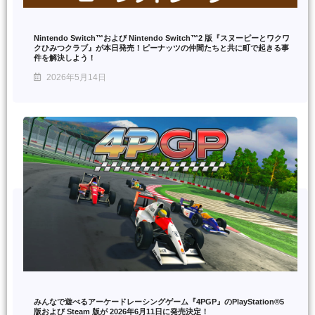
Nintendo Switch™および Nintendo Switch™2 版『スヌーピーとワクワ
クひみつクラブ』が本日発売！ピーナッツの仲間たちと共に町で起きる事
件を解決しよう！
2026年5月14日
みんなで遊べるアーケードレーシングゲーム『4PGP』のPlayStation®5
版および Steam 版が 2026年6月11日に発売決定！