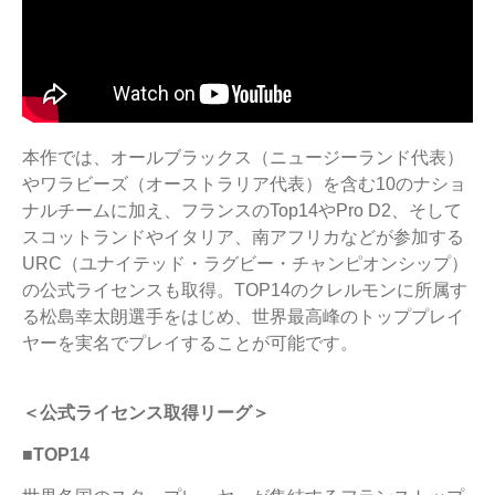
本作では、オールブラックス（ニュージーランド代表）
やワラビーズ（オーストラリア代表）を含む10のナショ
ナルチームに加え、フランスのTop14やPro D2、そして
スコットランドやイタリア、南アフリカなどが参加する
URC（ユナイテッド・ラグビー・チャンピオンシップ）
の公式ライセンスも取得。TOP14のクレルモンに所属す
る松島幸太朗選手をはじめ、世界最高峰のトッププレイ
ヤーを実名でプレイすることが可能です。
＜公式ライセンス取得リーグ＞
■TOP14