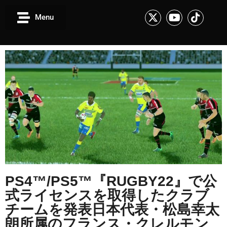
Menu
PS4™/PS5™『RUGBY22』で公
式ライセンスを取得したクラブ
チームを発表日本代表・松島幸太
朗所属のフランス・クレルモン