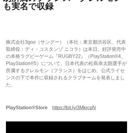
も実名で収録
株式会社3goo（サングー）（本社：東京都渋谷区、代表
取締役：ディ・コスタンゾ ニコラ）は本日、好評発売中
の本格ラグビーゲーム『RUGBY22』（PlayStation®4、
PlayStation®5）について、日本代表の松島幸太朗選手が
所属するクレルモン（フランス）をはじめ、公式ライセ
ンスの下で本作に収録されるクラブチームを発表しまし
た。
PlayStation®Store
https://bit.ly/3MkrcpN