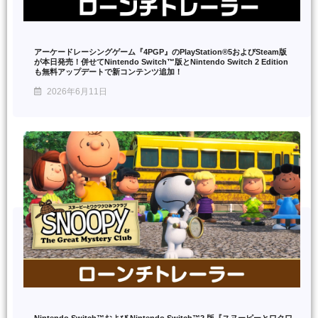
アーケードレーシングゲーム『4PGP』のPlayStation®5およびSteam版
が本日発売！併せてNintendo Switch™版とNintendo Switch 2 Edition
も無料アップデートで新コンテンツ追加！
2026年6月11日
Nintendo Switch™および Nintendo Switch™2 版『スヌーピーとワクワ