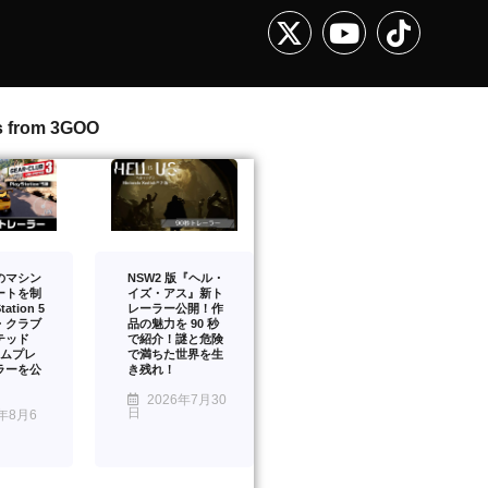
s from 3GOO
のマシン
NSW2 版『ヘル・
ートを制
イズ・アス』新ト
ation 5
レーラー公開！作
・クラブ
品の魅力を 90 秒
テッド
で紹介！謎と危険
ームプレ
で満ちた世界を生
ラーを公
き残れ！
2026年7月30
日
年8月6