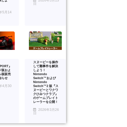
2026年5月13
決しよ
日
年5月14
スヌーピーを操作
PORT』
して難事件を解決
ジ版およ
しよう！
ル版販売
Nintendo
知らせ
Switch™および
Nintendo
年4月30
Switch™2 版『ス
ヌーピーとワクワ
クひみつクラブ』
のゲームプレイト
レーラーを公開！
2026年3月26
日