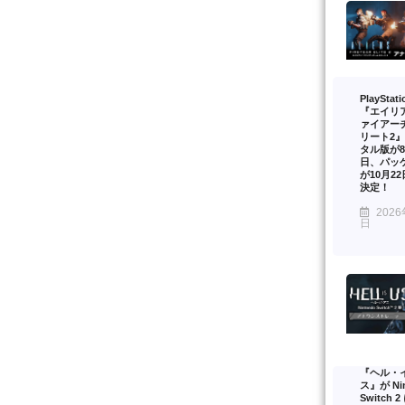
PlayStat
『エイリ
ァイアー
リート2
タル版が8
日、パッ
が10月2
決定！
2026
日
『ヘル・
ス』が Nin
Switch 