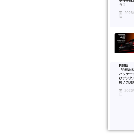
事件を解
う！
2026
日
PS5版
『RENNS
パッケー
びデジタ
終了のお
2026
日