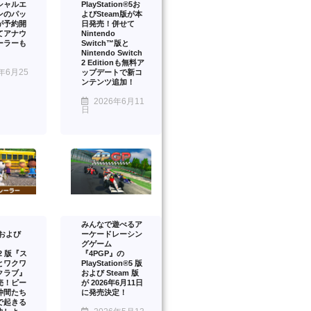
シャルエ
PlayStation®5お
ンのパッ
よびSteam版が本
が予約開
日発売！併せて
てアナウ
Nintendo
ーラーも
Switch™版と
Nintendo Switch
2 Editionも無料ア
年6月25
ップデートで新コ
ンテンツ追加！
2026年6月11
日
みんなで遊べるア
™および
ーケードレーシン
グゲーム
™2 版『ス
『4PGP』の
とワクワ
PlayStation®5 版
クラブ』
および Steam 版
売！ピー
が 2026年6月11日
仲間たち
に発売決定！
で起きる