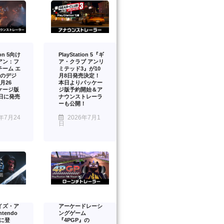
ion 5向け
PlayStation 5『ギ
アン：フ
ア・クラブ アンリ
チーム エ
ミテッド3』が10
』のデジ
月8日発売決定！
月26
本日よりパッケー
ケージ版
ジ版予約開始＆ア
2日に発売
ナウンストレーラ
ーも公開！
年7月24
2026年7月1
日
イズ・ア
アーケードレーシ
tendo
ングゲーム
2 に登
『4PGP』の