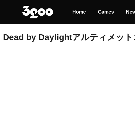
Home
Games
Ne
Dead by Daylightアルティ