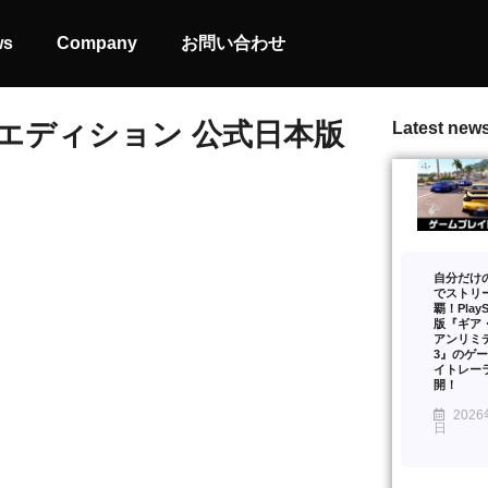
ws
Company
お問い合わせ
メットエディション 公式日本版
Latest new
自分だけ
でストリ
覇！PlaySt
版『ギア
アンリミ
3』のゲ
イトレー
開！
2026
日