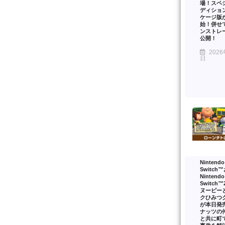
場！スペ
ディショ
ケージ版
始！併せ
ンストレ
公開！
2026
日
Nintendo
Switch
Nintendo
Switch
ヌーピー
クひみつ
が本日発
ナッツの
と共に町