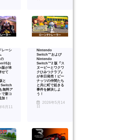
ドレーシ
Nintendo
ム
Switch™および
』の
Nintendo
ion®5お
Switch™2 版『ス
am版が本
ヌーピーとワクワ
併せて
クひみつクラブ』
が本日発売！ピー
™版と
ナッツの仲間たち
 Switch
と共に町で起きる
onも無料ア
事件を解決しよ
トで新コ
う！
追加！
2026年5月14
日
年6月11