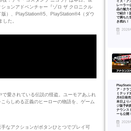
イズ・ア
レーラー
ションアドベンチャー『ゾロ ザ クロニクル
品の魅力を
で紹介！
layStation®5、PlayStation®4（ダウ
で満ちた
ました。
き残れ！
2026
日
PlayStat
ア・クラ
ミテッド3
界中で愛されている伝説の怪盗。ユーモアあふれ
月8日発
をこらしめる正義のヒーローの物語を、ゲーム
本日より
ジ版予約
ナウンス
ーも公開
2026
日
派手なアクションがボタンひとつでプレイ可