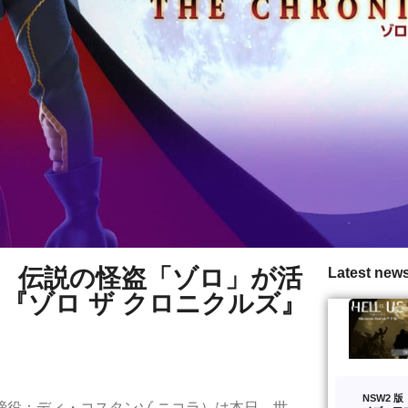
 伝説の怪盗「ゾロ」が活
Latest new
『ゾロ ザ クロニクルズ』
NSW2 
締役：ディ・コスタンゾ ニコラ）は本日、世