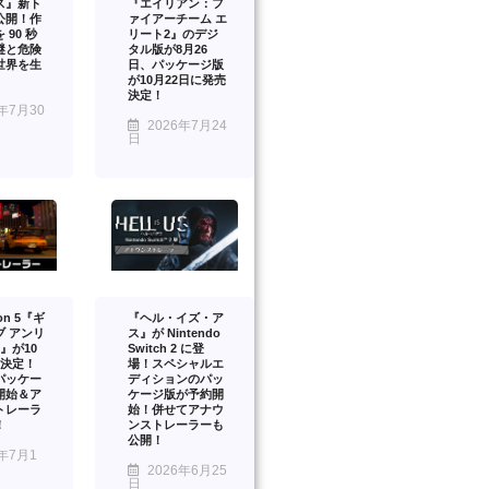
ス』新ト
『エイリアン：フ
公開！作
ァイアーチーム エ
 90 秒
リート2』のデジ
謎と危険
タル版が8月26
世界を生
日、パッケージ版
が10月22日に発売
決定！
年7月30
2026年7月24
日
ion 5『ギ
『ヘル・イズ・ア
ブ アンリ
ス』が Nintendo
』が10
Switch 2 に登
売決定！
場！スペシャルエ
パッケー
ディションのパッ
開始＆ア
ケージ版が予約開
トレーラ
始！併せてアナウ
！
ンストレーラーも
公開！
年7月1
2026年6月25
日