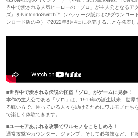
界中で愛される人気ヒーローの「ゾロ」が主人公となるアク
ズ』をNintendoSwitch™（パッケージ版およびダウンロード版）、P
ンロード版のみ）で2022年8月4日に発売することを発表し
■世界中で愛される伝説の怪盗「ゾロ」がゲームに見参！
本作の主人公である「ゾロ」は、1919年の誕生以来、世
る戦い方で、困っている人々を助けるためにワルモノたち
で楽しく体験できます。
■ユーモアあふれる攻撃でワルモノをこらしめろ！
通常攻撃やカウンター、ジャンプ、そして必殺技など、ド