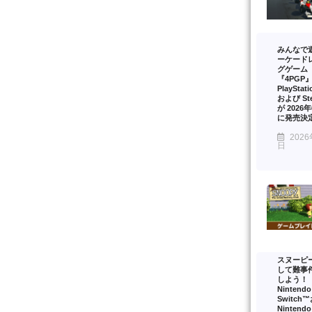
みんなで
ーケード
グゲーム
『4PGP
PlayStat
および St
が 2026
に発売決
2026
日
スヌーピ
して難事
しよう！
Nintendo
Switch
Nintendo