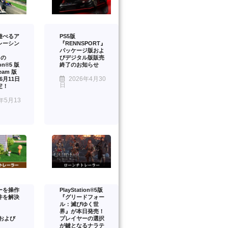
遊べるア
PS5版
レーシン
『RENNSPORT』
パッケージ版およ
』の
びデジタル版販売
ion®5 版
終了のお知らせ
eam 版
2026年4月30
年6月11日
日
定！
年5月13
ーを操作
PlayStation®5版
件を解決
『グリードフォー
ル：滅びゆく世
界』が本日発売！
™および
プレイヤーの選択
が鍵となるナラテ