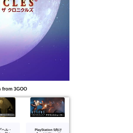
s from 3GOO
版『ヘル・
PlayStation 5向け