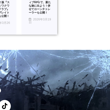
™2 版『ス
ィブRPGで、新た
とワクワ
な旅に出よう！併
クラブ』
せてローンチトレ
プレイト
ーラーも公開！
を公開！
2026年3月19
日
年3月26