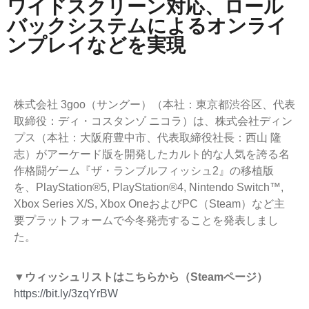
ワイドスクリーン対応、ロール
バックシステムによるオンライ
ンプレイなどを実現
株式会社 3goo（サングー）（本社：東京都渋谷区、代表
取締役：ディ・コスタンゾ ニコラ）は、株式会社ディン
プス（本社：大阪府豊中市、代表取締役社長：西山 隆
志）がアーケード版を開発したカルト的な人気を誇る名
作格闘ゲーム『ザ・ランブルフィッシュ2』の移植版
を、PlayStation®5, PlayStation®4, Nintendo Switch™,
Xbox Series X/S, Xbox OneおよびPC（Steam）など主
要プラットフォームで今冬発売することを発表しまし
た。
▼ウィッシュリストはこちらから（Steamページ）
https://bit.ly/3zqYrBW