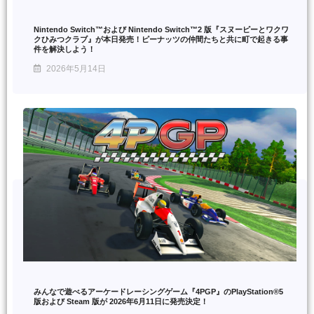
Nintendo Switch™および Nintendo Switch™2 版『スヌーピーとワクワ
クひみつクラブ』が本日発売！ピーナッツの仲間たちと共に町で起きる事
件を解決しよう！
2026年5月14日
みんなで遊べるアーケードレーシングゲーム『4PGP』のPlayStation®5
版および Steam 版が 2026年6月11日に発売決定！