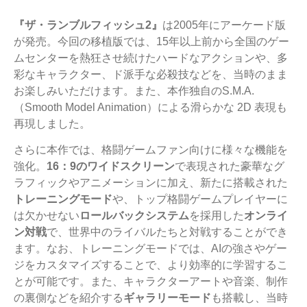
『ザ・ランブルフィッシュ2』
は2005年にアーケード版
が発売。今回の移植版では、15年以上前から全国のゲー
ムセンターを熱狂させ続けたハードなアクションや、多
彩なキャラクター、ド派手な必殺技などを、当時のまま
お楽しみいただけます。また、本作独自のS.M.A.
（Smooth Model Animation）による滑らかな 2D 表現も
再現しました。
さらに本作では、格闘ゲームファン向けに様々な機能を
強化。
16：9のワイドスクリーン
で表現された豪華なグ
ラフィックやアニメーションに加え、新たに搭載された
トレーニングモード
や、トップ格闘ゲームプレイヤーに
は欠かせない
ロールバックシステム
を採用した
オンライ
ン対戦
で、世界中のライバルたちと対戦することができ
ます。なお、トレーニングモードでは、AIの強さやゲー
ジをカスタマイズすることで、より効率的に学習するこ
とが可能です。また、キャラクターアートや音楽、制作
の裏側などを紹介する
ギャラリーモード
も搭載し、当時