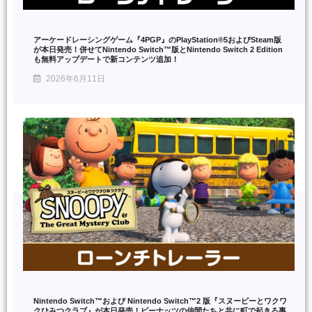
アーケードレーシングゲーム『4PGP』のPlayStation®5およびSteam版
が本日発売！併せてNintendo Switch™版とNintendo Switch 2 Edition
も無料アップデートで新コンテンツ追加！
2026年6月11日
Nintendo Switch™および Nintendo Switch™2 版『スヌーピーとワクワ
クひみつクラブ』が本日発売！ピーナッツの仲間たちと共に町で起きる事