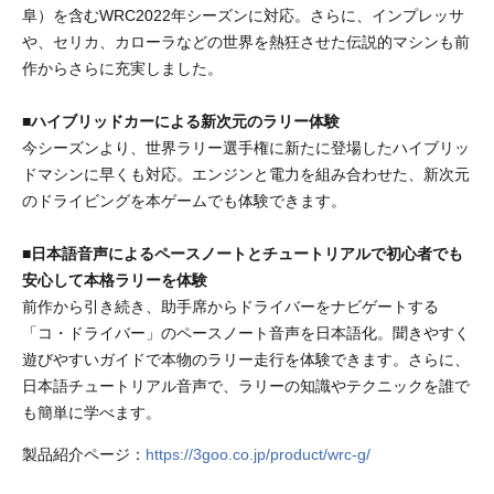
阜）を含むWRC2022年シーズンに対応。さらに、インプレッサ
や、セリカ、カローラなどの世界を熱狂させた伝説的マシンも前
作からさらに充実しました。
■ハイブリッドカーによる新次元のラリー体験
今シーズンより、世界ラリー選手権に新たに登場したハイブリッ
ドマシンに早くも対応。エンジンと電力を組み合わせた、新次元
のドライビングを本ゲームでも体験できます。
■日本語音声によるペースノートとチュートリアルで初心者でも
安心して本格ラリーを体験
前作から引き続き、助手席からドライバーをナビゲートする
「コ・ドライバー」のペースノート音声を日本語化。聞きやすく
遊びやすいガイドで本物のラリー走行を体験できます。さらに、
日本語チュートリアル音声で、ラリーの知識やテクニックを誰で
も簡単に学べます。
製品紹介ページ：
https://3goo.co.jp/product/wrc-g/