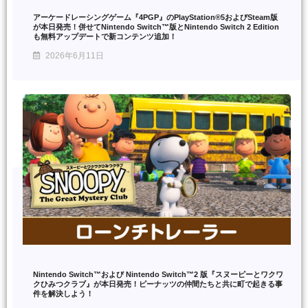
アーケードレーシングゲーム『4PGP』のPlayStation®5およびSteam版
が本日発売！併せてNintendo Switch™版とNintendo Switch 2 Edition
も無料アップデートで新コンテンツ追加！
2026年6月11日
Nintendo Switch™および Nintendo Switch™2 版『スヌーピーとワクワ
クひみつクラブ』が本日発売！ピーナッツの仲間たちと共に町で起きる事
件を解決しよう！