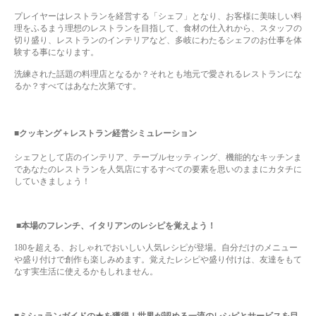
プレイヤーはレストランを経営する「シェフ」となり、お客様に美味しい料
理をふるまう理想のレストランを目指して、食材の仕入れから、スタッフの
切り盛り、レストランのインテリアなど、多岐にわたるシェフのお仕事を体
験する事になります。
洗練された話題の料理店となるか？それとも地元で愛されるレストランにな
るか？すべてはあなた次第です。
■クッキング＋レストラン経営シミュレーション
シェフとして店のインテリア、テーブルセッティング、機能的なキッチンま
で
あなたのレストランを人気店にするすべての要素を思いのままにカタチに
していきましょう！
■本場のフレンチ、イタリアンのレシピを覚えよう！
180
を超える、おしゃれでおいしい人気レシピが登場。
自分だけのメニュー
や盛り付けで創作も楽しみめます。
覚えたレシピや盛り付けは、友達をもて
なす実生活に使えるかもしれません。