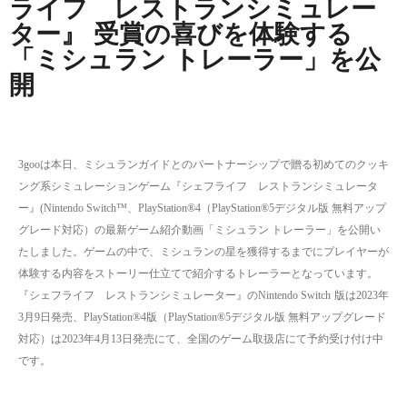
ライフ レストランシミュレー
ター​』 受賞の喜びを体験する
「ミシュラン トレーラー」を公
開
3goo
は本日、ミシュランガイドとのパートナーシップで贈る初めてのクッキ
ング系シミュレーションゲーム『シェフライフ レストランシミュレータ
ー』
(Nintendo Switch
™、
PlayStation®4
（
PlayStation®5
デジタル版 無料アップ
グレード対応）の最新ゲーム紹介動画「ミシュラン トレーラー」を公開い
たしました。
ゲームの中で、ミシュランの星を獲得するまでにプレイヤーが
体験する内容をストーリー仕立てで紹介するトレーラーとなっています。
『シェフライフ レストランシミュレーター』の
Nintendo Switch
版は
2023
年
3
月
9
日発売、
PlayStation®4
版（
PlayStation®5
デジタル版 無料アップグレード
対応）は
2023
年
4
月
13
日発売にて、
全国のゲーム取扱店にて
予約受け付け中
です。