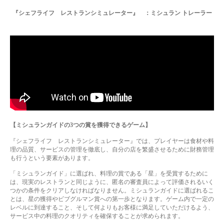
『シェフライフ レストランシミュレーター』 ：ミシュラン トレーラー
【ミシュランガイドの
3
つの賞を獲得できるゲーム】
『シェフライフ レストランシミュレーター』では、プレイヤーは食材や料
理の品質、サービスの管理を徹底し、自分の店を繁盛させるために財務管理
も行うという要素があります。
「ミシュランガイド」に選ばれ、料理の賞である「星」を受賞するために
は、現実のレストランと同じように、匿名の審査員によって評価されるいく
つかの条件をクリアしなければなりません。ミシュランガイドに選ばれるこ
とは、星の獲得やビブグルマン賞への第一歩となります。ゲーム内で一定の
レベルに到達すること、そして何よりもお客様に満足していただけるよう、
サービス中の料理のクオリティを確保することが求められます。