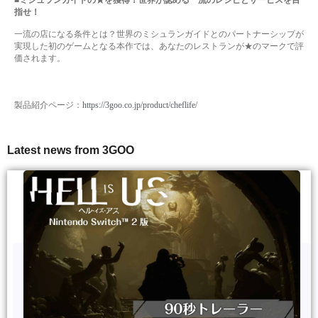
■ミシュランガイドの★を獲得！世界が認める一流のレシピとサービスを目
指せ！
一流の店になる条件とは？世界のミシュランガイドとのパートナーシップが
実現した初のゲームとなる本作では、
あなたのレストランが★のマークで評
価されます。
製品紹介ページ：
https://3goo.co.jp/product/cheflife/
Latest news from 3GOO