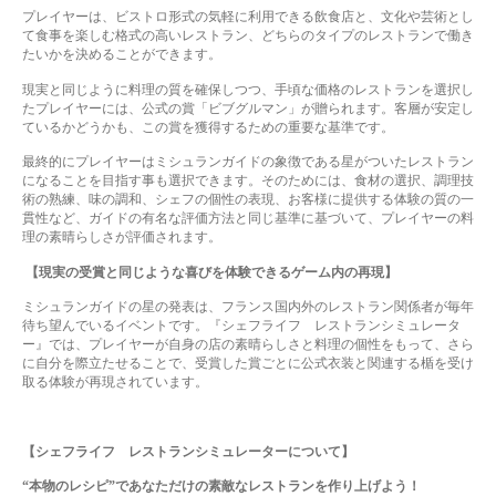
プレイヤーは、ビストロ形式の気軽に利用できる飲食店と、文化や芸術とし
て食事を楽しむ格式の高いレストラン、どちらのタイプのレストランで働き
たいかを決めることができます。
現実と同じように料理の質を確保しつつ、手頃な価格のレストランを選択し
たプレイヤーには、公式の賞「ビブグルマン」が贈られます。客層が安定し
ているかどうかも、この賞を獲得するための重要な基準です。
最終的にプレイヤーはミシュランガイドの象徴である星がついたレストラン
になることを目指す事も選択できます。そのためには、食材の選択、調理技
術の熟練、味の調和、シェフの個性の表現、お客様に提供する体験の質の一
貫性など、ガイドの有名な評価方法と同じ基準に基づいて、プレイヤーの料
理の素晴らしさが評価されます。
【現実の受賞と同じような喜びを体験できるゲーム内の再現】
ミシュランガイドの星の発表は、フランス国内外のレストラン関係者が毎年
待ち望んでいるイベントです。『シェフライフ レストランシミュレータ
ー』では、プレイヤーが自身の店の素晴らしさと料理の個性をもって、さら
に自分を際立たせることで、受賞した賞ごとに公式衣装と関連する楯を受け
取る体験が再現されています。
【シェフライフ レストランシミュレーターについて】
“本物のレシピ”であなただけの素敵なレストランを作り上げよう！