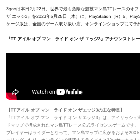
3gooは本日2月22日、世界で最も危険な競技マン島TTレースのオフ
ザ エッジ3』を2023年5月25日（木）に、PlayStation（R）5、P
ケージ版は、全国のゲーム取り扱い店、オンラインショップにて予
『TT アイル オブ マン ライド オン ザ エッジ3』アナウンストレ
【TTアイル オブ マン ライド オン ザエッジ3の主な特長】
『TTアイル オブ マン ライド オン ザエッジ3』は、アイリッシ
ドマップで構成されたマン島TTレース公式ライセンスゲーム
です。
プレイヤーはライダーとなって、マン島マップに広がるおよそ200