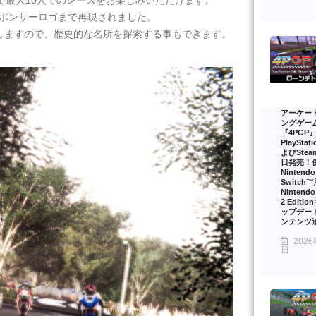
で最大10人でのレースをお楽しみいただけます。
スポンサーロゴまで再現されました。
しますので、歴史的な名所を探索する事もできます。
アーケー
ングゲー
『4PGP
PlayStat
よびSte
日発売！
Nintendo
Switch
Nintendo
2 Editi
ップデー
ンテンツ
2026
日