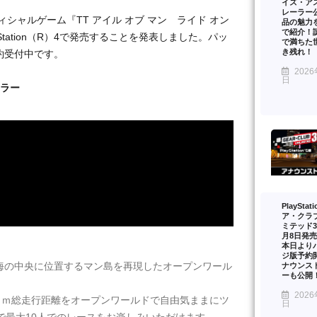
イズ・ア
レーラー
ィシャルゲーム『TT アイル オブ マン ライド オン
品の魅力を
で紹介！
layStation（R）4で発売することを発表しました。パッ
で満ちた
き残れ！
約受付中です。
2026
日
ーラー
PlayStat
ア・クラ
ミテッド3
月8日発
本日より
ジ版予約
ュ海の中央に位置するマン島を再現した
オープンワール
ナウンス
ーも公開
2026
ｋｍ総走行距離をオープンワールドで自由気ままにツ
日