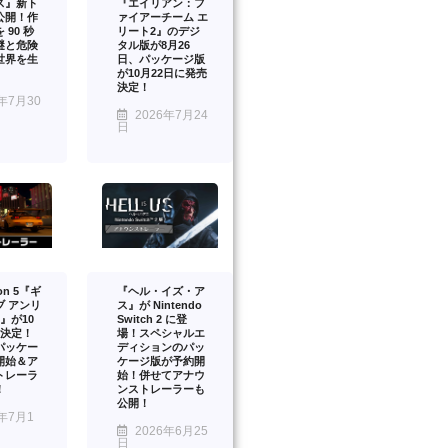
ス』新ト
『エイリアン：フ
公開！作
ァイアーチーム エ
 90 秒
リート2』のデジ
謎と危険
タル版が8月26
世界を生
日、パッケージ版
が10月22日に発売
決定！
年7月30
2026年7月24
日
ion 5『ギ
『ヘル・イズ・ア
ブ アンリ
ス』が Nintendo
』が10
Switch 2 に登
売決定！
場！スペシャルエ
パッケー
ディションのパッ
開始＆ア
ケージ版が予約開
トレーラ
始！併せてアナウ
！
ンストレーラーも
公開！
年7月1
2026年6月25
日