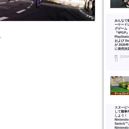
みんなで
ーケード
グゲーム
『4PGP
PlayStat
ト
および St
が 2026
に発売決
2026
日
スヌーピ
して難事
しよう！
Nintendo
Switch
Nintendo