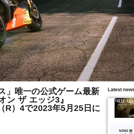
ース」唯一の公式ゲーム最新
Latest new
オン ザ エッジ3』
ion（R）4で2023年5月25日に
NSW2 