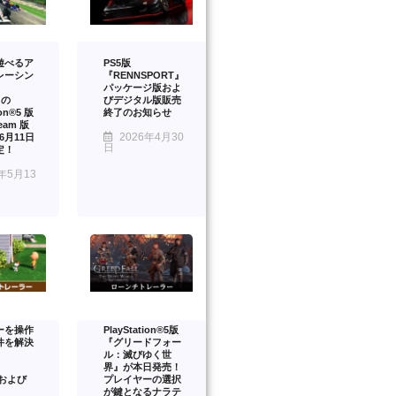
遊べるア
PS5版
レーシン
『RENNSPORT』
パッケージ版およ
』の
びデジタル版販売
ion®5 版
終了のお知らせ
eam 版
2026年4月30
年6月11日
日
定！
年5月13
ーを操作
PlayStation®5版
件を解決
『グリードフォー
ル：滅びゆく世
界』が本日発売！
™および
プレイヤーの選択
が鍵となるナラテ