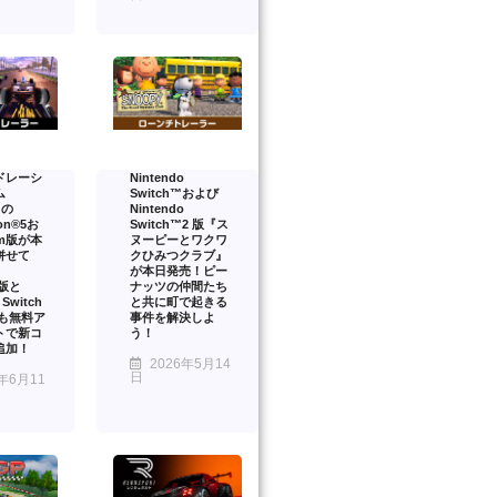
ドレーシ
Nintendo
ム
Switch™および
』の
Nintendo
ion®5お
Switch™2 版『ス
am版が本
ヌーピーとワクワ
併せて
クひみつクラブ』
が本日発売！ピー
™版と
ナッツの仲間たち
 Switch
と共に町で起きる
onも無料ア
事件を解決しよ
トで新コ
う！
追加！
2026年5月14
日
年6月11