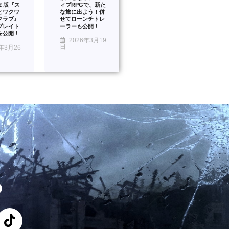
™2 版『ス
ィブRPGで、新た
とワクワ
な旅に出よう！併
クラブ』
せてローンチトレ
プレイト
ーラーも公開！
を公開！
2026年3月19
日
年3月26