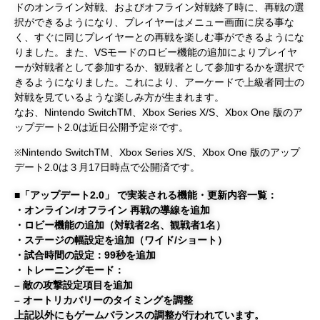
ドのオンライン対戦、およびオフライン対戦終了時に、再戦の選
択ができるようになり、プレイヤーはメニュー画面に戻る事な
く、すぐに同じプレイヤーとの再戦を楽しむ事ができるようにな
りました。また、VSモードのロビー機能の追加によりプレイヤ
ーが対戦者として参加するか、観戦者として参加するかを選択で
きるようになりました。これにより、アーケードで上級者同士の
対戦を見ているような楽しみ方が生まれます。
なお、Nintendo SwitchTM、Xbox Series X/S、Xbox One 版のア
ップデート2.0は近日公開予定※です。
Nintendo SwitchTM、Xbox Series X/S、Xbox One 版のアップ
※
デート2.0は３月17日時点で公開済です。
■「アップデート2.0」 で実装される機能・更新内容一覧：
・オンライン/オフライン 再戦の導線を追加
・ロビー機能の追加（対戦者2名、観戦者1名）
・ステージの幅設定を追加（ワイド/ショート）
・試合時間の設定：99秒を追加
・トレーニングモード：
– 敵の攻撃設定項目を追加
– オートリカバリーのタイミングを調整
上記以外にもゲームバランスの調整が行われています。