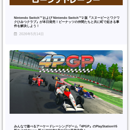
Nintendo Switch™および Nintendo Switch™2 版『スヌーピーとワクワ
クひみつクラブ』が本日発売！ピーナッツの仲間たちと共に町で起きる事
件を解決しよう！
2026年5月14日
みんなで遊べるアーケードレーシングゲーム『4PGP』のPlayStation®5