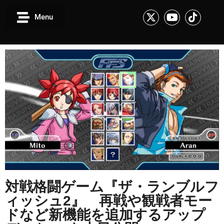
Menu
対戦格闘ゲーム『ザ・ランブルフ
ィッシュ2』 再戦や観戦者モー
ドなど
新機能を追加するアップ