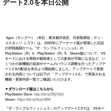
デート2.0を本日公開
3goo（サングー）（本社：東京都渋谷区、代表取締役：ディ・
コスタンゾ ニコラ）は、2005年にアーケード版が登場した伝説
の対戦格闘ゲーム『ザ・ランブルフィッシュ2』の
PlayStation（R）4、PlayStation（R）5、Steam版について、VS
モードにおける再戦や観戦者としての参加が可能になるなど、い
くつかの新機能の追加やゲームのバランス調整を行ったアップデ
ート2.0の配信を本日より開始致しました。アップデートで更新
される内容については以下の 「アップデート2.0」 で実装される
機能・更新内容一覧でご確認いただけます。
▼ダウンロード版はこちらから
PlayStation Store:
http://bit.ly/3Ej7IQ4
Steam:
https://bit.ly/3zqYrBW
『ザ・ランブルフィッシュ２』のアップデート2.0では、VSモー