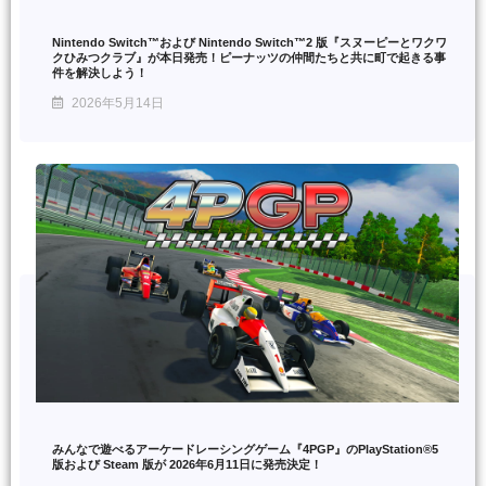
Nintendo Switch™および Nintendo Switch™2 版『スヌーピーとワクワ
クひみつクラブ』が本日発売！ピーナッツの仲間たちと共に町で起きる事
件を解決しよう！
2026年5月14日
みんなで遊べるアーケードレーシングゲーム『4PGP』のPlayStation®5
版および Steam 版が 2026年6月11日に発売決定！