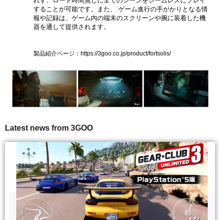
れず、ロード時間無しに全てのシーンをシームレスにプレイ
すること
が
可能
です
。また、
ゲーム進行の手がかりとなる情
報や記録は
、
ゲーム内の
端末
のスクリーン
や腕に
装着した
機
器を通して提供され
ます。
製品紹介ページ：
https://3goo.co.jp/product/
fortsolis
/
Latest news from 3GOO