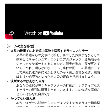
【ゲームの
主な
特徴】
火星の最果てにある鉱山基地を探索するサイコスリラー
火星の基地からの交信に応答し、孤立した採掘所をひとりで
探索しに向かう
シニア・
エンジニアのジャック、遠隔地から
ジャックをサポートするジェシカ。調査が進み、夜が更けて
いくにつれ、明らかになっていく事件の闇。この基地に、そ
して乗組員達の身に何が起きたのか？嵐が基地を薙ぎ、脱出
はもはや絶望的
となった
主人公の運命を見届けましょう。
決断するのはあなた自身
あなたの選択が導くキャラクターの行動が、ナラティブなス
トーリーの展開
に影響を与
えていきます。この物語を完成さ
せるのはあなた自身です。
かつてない没入感
本作では
ゲーム開始からエンディングまでカメラは一切途切