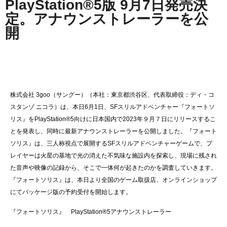
PlayStation®5版
9月7日発売決
定。アナウンストレーラーを公
開
株式会社 3goo（サングー）（本社：東京都渋谷区、代表取締役：ディ・コ
スタンゾ ニコラ）は、
本日6月1日、
SFスリルアドベンチャ
ー『フォートソ
リス』をPlayStation
®
5向けに日本国内で
2023年９月７日に
リリース
する
こ
と
を
発表
し
、同時に
最新
アナウンストレーラー
を公開しました。
『フォート
ソリス』は、三人称視点で
展開する
SFスリルアドベンチャーゲームで、プ
レイヤーは火星の基地で光の消えた不気味な施設内を探索し、現場に残され
た音声や映像の記録から、そこで一体何が起きたのかを調査していきます。
『フォートソリス』
は、
本日より全
国のゲーム
取扱店
、オンラインショップ
にて
パッケージ版
の
予約受付
を開始しま
す
。
『フォートソリス』
P
l
ay
S
tation®
5アナウンストレーラー