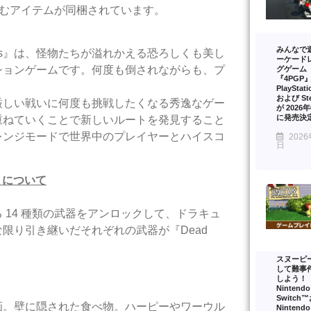
含むアイテムが同梱されています。
みんなで
Cells』は、怪物たちが溢れかえる恐ろしくも美し
ーケード
ションゲームです。何度も倒されながらも、プ
グゲーム
『4PGP
PlayStat
および St
厳しい戦いに何度も挑戦したくなる秀逸なゲー
が 2026
に発売決
重ねていくことで新しいルートを発見すること
レンジモードで世界中のプレイヤーとハイスコ
2026
日
ia」について
14 種類の武器をアンロックして、ドラキュ
限り引き継いだそれぞれの武器が『Dead
スヌーピ
して難事
しよう！
Nintendo
Switch
画。壁に隠された食べ物。ハーピーやワーウル
Nintendo