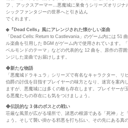
フ 、アックスアーマー…悪魔城に巣食うシリーズオリジナ
シックファンタジーの世界へと引き込ん
でくれます。
◆『Dead Cells』風にアレンジされた懐かしい楽曲
「Dead Cells: Return to Castlevania」のゲー
ル楽曲を引用した BGM がゲーム内で使用されています。「Vampire
ベルモンドのテーマ」などの代表的な 12 曲を、原作の雰囲気
ンジした楽曲でお届けします。
◆新たな物語
「悪魔城ドラキュラ」シリーズで有名なキャラクター、リ
伯爵の討伐を目指すプレイヤーの味方となり、迷宮を案内
ますが、悪魔城には多くの敵も存在します。プレイヤーが
る悪魔たちの存在にも気をつけましょう。
◆伝説的な 3 体のボスとの戦い
荘厳な風景が広がる場所で、諸悪の根源である「死神」と
ょう。そして襲い掛かる邪悪を打ち払い、その先にある真