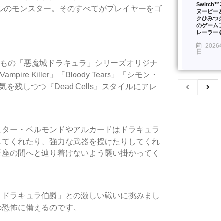
Switch
ルのモンスター。そのすべてがプレイヤーをゴ
ヌーピー
クひみつ
のゲーム
レーラー
2026
日
ム内には 51 曲もの「悪魔城ドラキュラ」シリーズオリジナ
 Killer」「Bloody Tears」「シモン・
を残しつつ『Dead Cells』スタイルにアレ
ヒター・ベルモンドやアルカードはドラキュラ
してくれたり、強力な武器を授けたりしてくれ
玉座の間へと辿り着けないよう襲い掛かってく
「ドラキュラ伯爵」との激しい戦いに挑みまし
の恐怖に備えるのです。