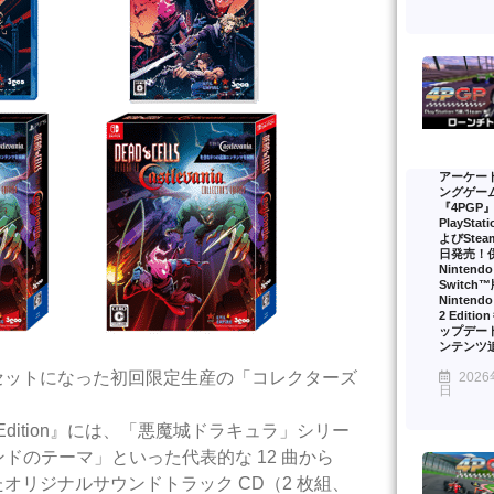
アーケー
ングゲー
『4PGP
PlayStat
よびSte
日発売！
Nintendo
Switch
Nintendo
2 Editi
ップデー
ンテンツ
セットになった初回限定生産の「コレクターズ
2026
日
lector’s Edition』には、「悪魔城ドラキュラ」シリー
・ベルモンドのテーマ」といった代表的な 12 曲から
たオリジナルサウンドトラック CD（2 枚組、