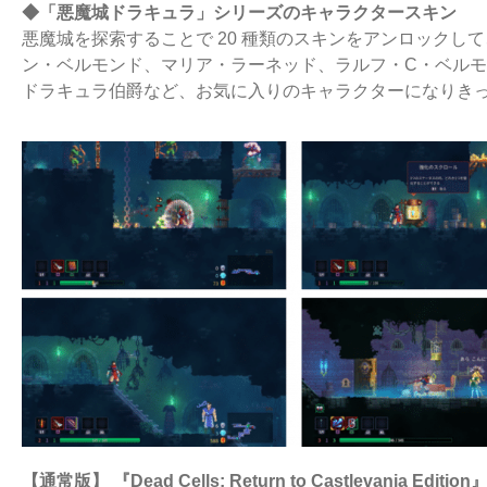
◆「悪魔城ドラキュラ」シリーズのキャラクタースキン
悪魔城を探索することで 20 種類のスキンをアンロックし
ン・ベルモンド、マリア・ラーネッド、ラルフ・C・ベル
ドラキュラ伯爵など、お気に入りのキャラクターになりき
【通常版】 『Dead Cells: Return to Castlevania Edition