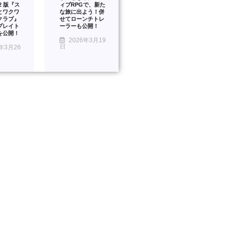
™2 版『ス
ィブRPGで、新た
とワクワ
な旅に出よう！併
クラブ』
せてローンチトレ
プレイト
ーラーも公開！
を公開！
2026年3月19
日
年3月26