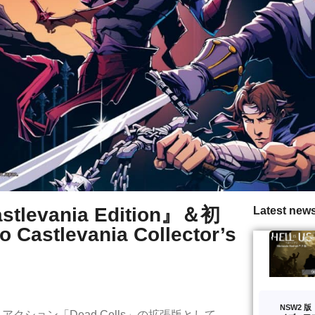
astlevania Edition』＆初
Latest new
Castlevania Collector’s
NSW2 
アクション「Dead Cells」の拡張版として、