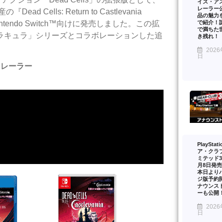
イズ・ア
レーラー
の『Dead Cells: Return to Castlevania
品の魅力を
で紹介！
ion®4、Nintendo Switch™向けに発売しました。この拡
で満ちた
ラキュラ」シリーズとコラボレーションした追
き残れ！
2026
日
ンチトレーラー
PlayStat
ア・クラ
ミテッド3
月8日発
本日より
ジ版予約
ナウンス
ーも公開
2026
日