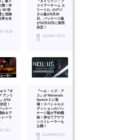
ス』新ト
『エイリアン：フ
公開！作
ァイアーチーム エ
 90 秒
リート2』のデジ
謎と危険
タル版が8月26
世界を生
日、パッケージ版
が10月22日に発売
決定！
年7月30
2026年7月24
日
ion 5『ギ
『ヘル・イズ・ア
ブ アンリ
ス』が Nintendo
』が10
Switch 2 に登
売決定！
場！スペシャルエ
パッケー
ディションのパッ
開始＆ア
ケージ版が予約開
トレーラ
始！併せてアナウ
！
ンストレーラーも
公開！
年7月1
2026年6月25
日