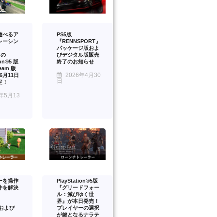
遊べるア
PS5版
レーシン
『RENNSPORT』
パッケージ版およ
』の
びデジタル版販売
ion®5 版
終了のお知らせ
eam 版
2026年4月30
年6月11日
日
定！
年5月13
ーを操作
PlayStation®5版
件を解決
『グリードフォー
ル：滅びゆく世
界』が本日発売！
™および
プレイヤーの選択
が鍵となるナラテ