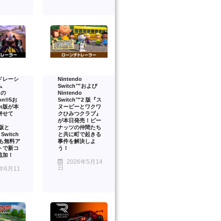
ドレーシ
Nintendo
ム
Switch™および
』の
Nintendo
ion®5お
Switch™2 版『ス
am版が本
ヌーピーとワクワ
併せて
クひみつクラブ』
が本日発売！ピー
™版と
ナッツの仲間たち
 Switch
と共に町で起きる
onも無料ア
事件を解決しよ
トで新コ
う！
追加！
2026年5月14
日
年6月11