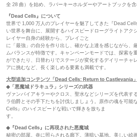
全 28 曲）を始め、ラバーキーホルダーやアートブックを
『Dead Cells』について
世界で 1,000 万人のプレイヤーを魅了してきた『Dead 
い世界を舞台に、展開するハイスピードローグライトアク
レイヤー自身の経験から、プレイごと
に「最強」の自分を作り出し、確かな上達を感じながら、
ムバランスが特徴です。キャンペーンモードでは、探索を
ができたり、日替わりでステージが変化するデイリーチャ
アに挑むなど、長く楽しめる要素も満載です。
大型追加コンテンツ「Dead Cells: Return to Castlevan
◆「悪魔城ドラキュラ」シリーズの武器
ヴァンパイアキラーやクロス、聖水などシリーズを代表する 
ラ伯爵とその手下たちを討伐しましょう。原作の魂を可能な
Cells』のハイスピードな戦いで輝きを放ちま
す。
◆『Dead Cells』に再現された悪魔城
秘密の部屋。炎に照らされる廊下。薄暗い墓地。美しい絵