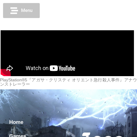
Menu
PlayStation®5『アガサ・クリスティ オリエント急行殺人事件』アナウ
ンストレーラー
Home
Games