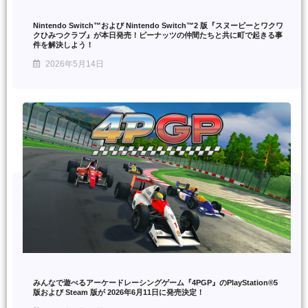
Nintendo Switch™および Nintendo Switch™2 版『スヌーピーとワクワ
クひみつクラブ』が本日発売！ピーナッツの仲間たちと共に町で起きる事
件を解決しよう！
2026年5月14日
みんなで遊べるアーケードレーシングゲーム『4PGP』のPlayStation®5
版および Steam 版が 2026年6月11日に発売決定！