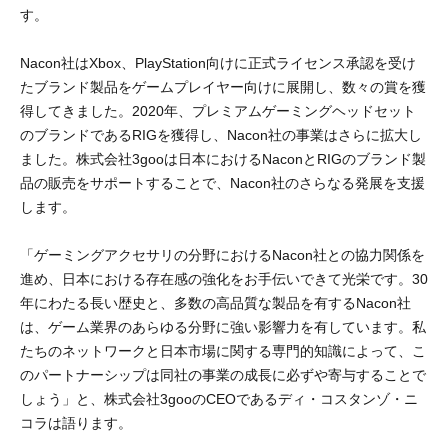
す。
Nacon社はXbox、PlayStation向けに正式ライセンス承認を受け
たブランド製品をゲームプレイヤー向けに展開し、数々の賞を獲
得してきました。2020年、プレミアムゲーミングヘッドセット
のブランドであるRIGを獲得し、Nacon社の事業はさらに拡大し
ました。株式会社3gooは日本におけるNaconとRIGのブランド製
品の販売をサポートすることで、Nacon社のさらなる発展を支援
します。
「ゲーミングアクセサリの分野におけるNacon社との協力関係を
進め、日本における存在感の強化をお手伝いできて光栄です。30
年にわたる長い歴史と、多数の高品質な製品を有するNacon社
は、ゲーム業界のあらゆる分野に強い影響力を有しています。私
たちのネットワークと日本市場に関する専門的知識によって、こ
のパートナーシップは同社の事業の成長に必ずや寄与することで
しょう」と、株式会社3gooのCEOであるディ・コスタンゾ・ニ
コラは語ります。