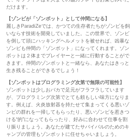
だけます。
【ゾンビが「ゾンボット」として仲間になる】
麗しきParadiZeでは、かつての生存者たちがゾンビを飼
いならす技術を開発していました。この世界で、ゾンビ
を倒して頭にハッキングヘルメットを被せれば、凶暴な
ゾンビも仲間の「ゾンボット」になってくれます。ゾン
ボットは２体までプレイヤーと一緒に行動することがで
きます。仲間のゾンボットと一緒なら、あなたはきっと
生き残ることができるでしょう！
【ゾンボットはプログラミング次第で無限の可能性】
ゾンボットは少しおバカで足元がフラフラしています
が、プログラミング次第でとても頼もしい味方になりま
す。例えば、火炎放射器を持たせて集まってくる悪いゾ
ンビの群れを一掃してもらったり、悪いゾンビを惹きつ
ける“的”になってもらったり、好みに合わせて仕事を割
り振りましょう。あなたが建てたサバイバルのためのキ
ャンプの管理もゾンボットに任せちゃいましょう。