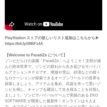
PlayStation ストアの欲しいリスト追加はこちらから▶
https://bit.ly/49BFz4A
【Welcome to ParadiZe について】
ゾンビだらけの楽園「ParadiZe」へようこそ！文明が滅
んだ終末世界で、ゾンビの群れから生き延びるサバイバ
ルアクションＲＰＧです。廃墟や雪山、砂漠などの様々
なロケーションが探索できるオープンワールドの世界を
探索しましょう。アイテムを集め、武器を作って悪いゾ
ンビを倒し、キャンプを建設して生き残ることを目指し
ましょう。ゾンビサバイバルゲームで実績のある EKO
SOFTWARE が開発した最新作！オンラインは４人ま
で、オフラインは２人までの協力プレイもお楽しみいた