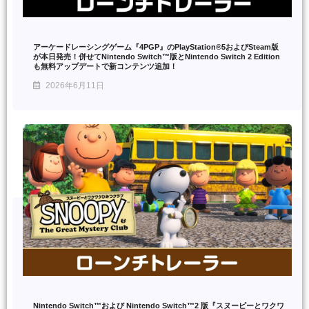
アーケードレーシングゲーム『4PGP』のPlayStation®5およびSteam版
が本日発売！併せてNintendo Switch™版とNintendo Switch 2 Edition
も無料アップデートで新コンテンツ追加！
2026年6月11日
Nintendo Switch™および Nintendo Switch™2 版『スヌーピーとワクワ