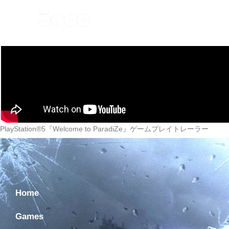
Home
Games
Ne
PlayStation®5『Welcome to ParadiZe』ゲームプレイトレーラー
Home
Games