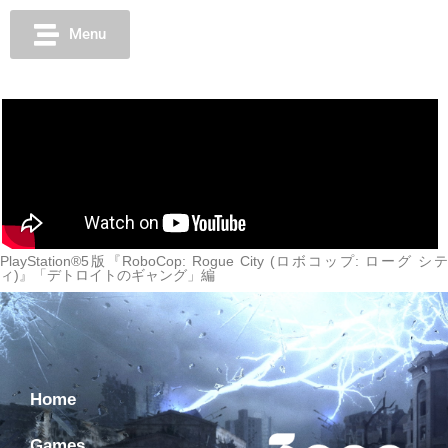
Menu
PlayStation®5版『RoboCop: Rogue City (ロボコップ: ローグ シテ
ィ)』「デトロイトのギャング」編
Home
Games