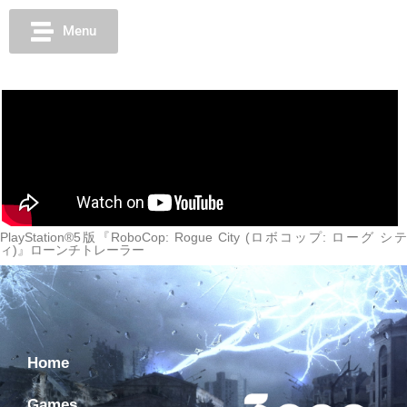
Menu
PlayStation®5版『RoboCop: Rogue City (ロボコップ: ローグ シテ
ィ)』ローンチトレーラー
Home
Games