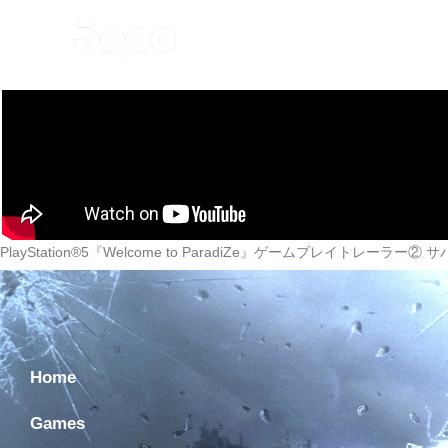
Home
Games
Ne
PlayStation®5『Welcome to ParadiZe』ゲームプレイトレーラー②
Home
Games