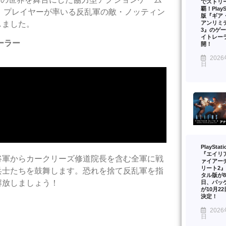
でストリ
覇！PlaySt
について、プレイヤーが率いる反乱軍の敵・ノッティン
版『ギア
アンリミ
しました。
3』のゲ
イトレー
レーラー
開！
2026
日
PlayStat
『エイリ
将軍からカークリーズ修道院長を含む全軍に戦
ァイアー
リート2
兵士たちを鼓舞します。恐れを捨て反乱軍を指
タル版が8
解放しましょう！
日、パッ
が10月2
決定！
2026
日