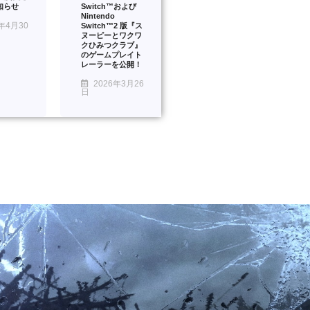
知らせ
Switch™および
Nintendo
年4月30
Switch™2 版『ス
ヌーピーとワクワ
クひみつクラブ』
のゲームプレイト
レーラーを公開！
2026年3月26
日