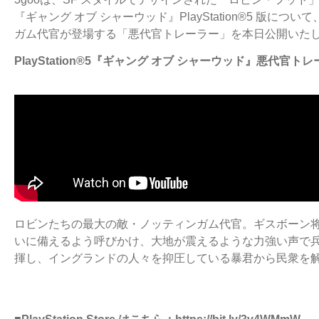
『ギャング オブ シャーウッド』PlayStation®5 版
ガム代官が登場する「悪代官トレーラー」を本日公開いた
PlayStation®5『ギャング オブ シャーウッド』悪代官ト
ロビンたちの最大の敵・ノッティンガム代官。ギスボーン
いに備えるよう呼びかけ、大地が震えるような力強い声で
揮し、イングランドの人々を抑圧している暴君から民衆を