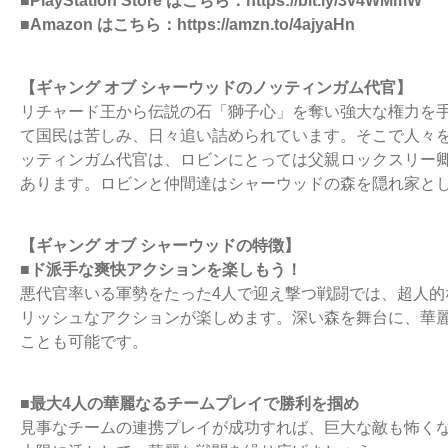
■PlayStation Store はこちら：https://bit.ly/3v4WMmW
■Amazon はこちら：https://amzn.to/4ajyaHn
【ギャング オブ シャーウッドのノッティンガム代官】
リチャード王から伝説の石「獅子心」を奪い強大な権力を
て国民は苦しみ、日々追い詰められています。そこで人々
ッティンガム代官は、ロビンにとっては父親ロックスリー
あります。ロビンと仲間達はシャーウッドの森を隠れ家と
【ギャング オブ シャーウッドの特徴】
■ド派手な爽快アクションを楽しもう！
悪代官率いる軍勢をたった4人で迎え撃つ戦闘では、超人的
リッシュなアクションが楽しめます。深い森を舞台に、華
ことも可能です。
■最大4人の華麗なるチームプレイで勝利を掴め
見事なチームの連携プレイが成功すれば、巨大な敵も怖くな