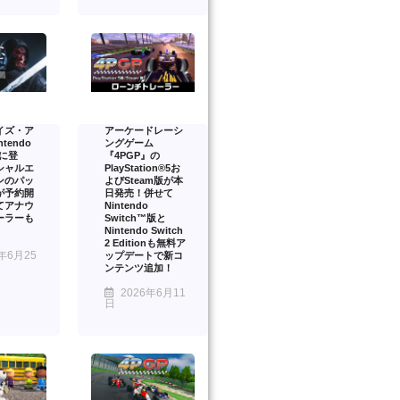
イズ・ア
アーケードレーシ
tendo
ングゲーム
2 に登
『4PGP』の
シャルエ
PlayStation®5お
ンのパッ
よびSteam版が本
が予約開
日発売！併せて
てアナウ
Nintendo
ーラーも
Switch™版と
Nintendo Switch
2 Editionも無料ア
年6月25
ップデートで新コ
ンテンツ追加！
2026年6月11
日