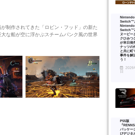
Nintendo
Switch
Nintendo
画が制作されてきた「ロビン・フッド」の新た
Switch
巨大な船が空に浮かぶスチームパンク風の世界
ヌーピー
クひみつ
が本日発
ナッツの
と共に町
事件を解
う！
2026
日
PS5版
『RENNS
パッケー
びデジタ