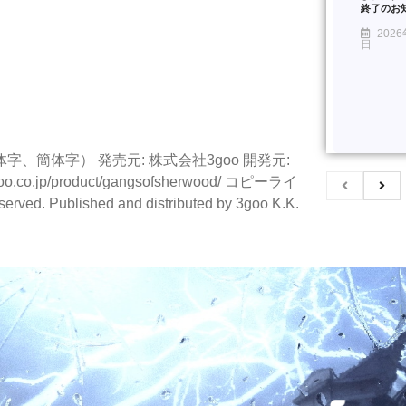
終了のお
2026
日
体字、簡体字） 発売元: 株式会社3goo 開発元:
oo.co.jp/product/gangsofsherwood/ コピーライ
served. Published and distributed by 3goo K.K.