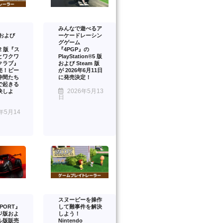
みんなで遊べるア
™および
ーケードレーシン
グゲーム
™2 版『ス
『4PGP』の
とワクワ
PlayStation®5 版
クラブ』
および Steam 版
売！ピー
が 2026年6月11日
仲間たち
に発売決定！
で起きる
2026年5月13
決しよ
日
年5月14
スヌーピーを操作
PORT』
して難事件を解決
ジ版およ
しよう！
ル版販売
Nintendo