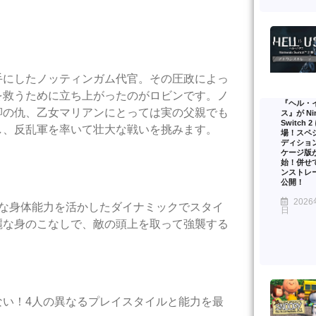
手にしたノッティンガム代官。その圧政によっ
を救うために立ち上がったのがロビンです。ノ
『ヘル・
卿の仇、乙女マリアンにとっては実の父親でも
ス』が Nin
Switch 
し、反乱軍を率いて壮大な戦いを挑みます。
場！スペ
ディショ
ケージ版
始！併せ
ンストレ
公開！
2026
な身体能力を活かしたダイナミックでスタイ
日
麗な身のこなしで、敵の頭上を取って強襲する
い！4人の異なるプレイスタイルと能力を最