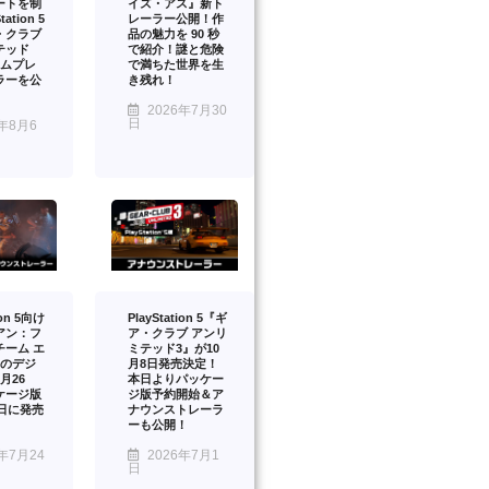
ートを制
イズ・アス』新ト
ation 5
レーラー公開！作
・クラブ
品の魅力を 90 秒
テッド
で紹介！謎と危険
ームプレ
で満ちた世界を生
ラーを公
き残れ！
2026年7月30
日
年8月6
ion 5向け
PlayStation 5『ギ
アン：フ
ア・クラブ アンリ
チーム エ
ミテッド3』が10
』のデジ
月8日発売決定！
月26
本日よりパッケー
ケージ版
ジ版予約開始＆ア
2日に発売
ナウンストレーラ
ーも公開！
年7月24
2026年7月1
日