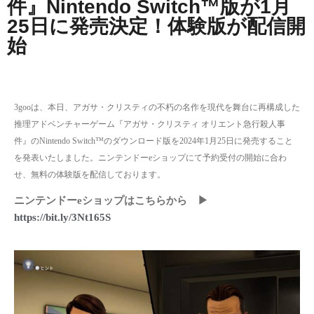
件』Nintendo Switch™版が1月
25日に発売決定！体験版が配信開
始
3goo
は、本日、アガサ・クリスティの不朽の名作を現代を舞台に再構成した
推理アドベンチャーゲーム『アガサ・クリスティ オリエント急行殺人事
件』の
Nintendo Switch
™のダウンロード版を
2024
年
1
月
25
日に発売すること
を発表いたしました。ニンテンドー
e
ショップにて予約受付の開始に合わ
せ、無料の体験版を配信しております。
ニンテンドー
e
ショップはこちらから ▶
https://bit.ly/3Nt165S