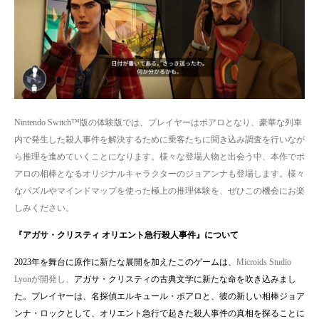
Nintendo Switch
™版の体験版では、プレイヤーはポアロとなり、豪華な列車
内で発生した殺人事件を解決するために乗客たちに聞き込み調査を行いなが
ら推理を進めていくことになります。様々な登場人物と出会う中、本作でポ
アロの相棒となるオリジナルキャラクターのジョアンナも登場します。様々
なパズルやマインドマップを使った極上の推理体験を、ぜひこの機会にお楽
しみください。
『アガサ・クリスティ オリエント急行殺人事件』について
2023
年を舞台に原作に新たな展開を加えたこのゲームは、
Microids Studio
Lyon
が開発し、
アガサ・クリスティの古典文学に新たな命を吹き込みまし
た。プレイヤーは、名探偵エルキュール・ポアロと、彼の新しい相棒ジョア
ンナ・ロックとして、オリエント急行で起きた殺人事件の真相を探ることに