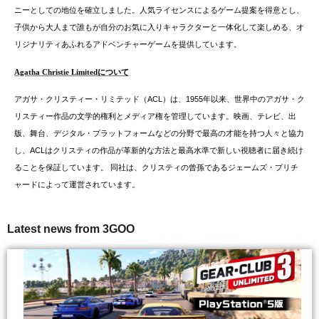
ニーとしての地位を確立しました。人気ライセンスによるゲーム提案を得意とし、
子供から大人まで誰もが自分のお気に入りキャラクターと一体化して楽しめる、オ
リジナリティあふれるアドベンチャーゲームを提供しています。
Agatha Christie Limited
について
アガサ・クリスティー・リミテッド（
ACL
）は、
1955
年以来、世界中のアガサ・ク
リスティー作品の文学的権利とメディア権を管理しています。映画、テレビ、出
版、舞台、デジタル・プラットフォームなどの分野で最高の才能を持つ人々と協力
し、
ACL
はクリスティの作品が革新的な方法と最高水準で新しい視聴者に届き続け
ることを保証しています。 同社は、クリスティの曾孫であるジェームズ・プリチ
ャードによって運営されています。
Latest news from 3GOO