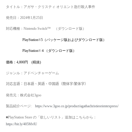
タイトル：アガサ・クリスティ オリエント急行殺人事件
発売日：
2024
年
1
月
25
日
対応機種：
Nintendo Switch
™ （ダウンロード版）
PlayStation
®
5
（パッケージ版およびダウンロード版）
PlayStation
®
４（ダウンロード版）
価格
：
4,800
円
(
税抜
)
ジャンル：アドベンチャーゲーム
対応言語：日本語、英語、中国語（簡体字
/
繁体字）
発売元：株式会社
3goo
製品紹介ページ
:
https://www.3goo.co.jp/product/agathachristieorientexpress/
■
PlayStation Store
の「欲しいリスト」追加はこちらから：
https://bit.ly/405MvlU