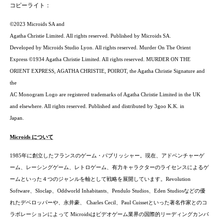
コピーライト：
©2023 Microids SA and
Agatha Christie Limited. All rights reserved. Published by Microids SA.
Developed by Microids Studio Lyon. All rights reserved. Murder On The Orient
Express ©1934 Agatha Christie Limited. All rights reserved. MURDER ON THE
ORIENT EXPRESS, AGATHA CHRISTIE, POIROT, the Agatha Christie Signature and
the
AC Monogram Logo are registered trademarks of Agatha Christie Limited in the UK
and elsewhere. All rights reserved. Published and distributed by 3goo K.K. in
Japan.
Microids
について
1985年に創立したフランスのゲーム・パブリッシャー。現在、アドベンチャーゲ
ーム、レーシングゲーム、レトロゲーム、有力キャラクターのライセンスによるゲ
ームといった４つのジャンルを軸として戦略を展開しています。Revolution
Software、Sloclap、Oddworld Inhabitants、Pendulo Studios、Eden Studiosなどの優
れたデベロッパーや、永井豪、 Charles Cecil、Paul Cuissetといった著名作家とのコ
ラボレーションによって Microidsはビデオゲーム業界の国際的リーディングカンパ