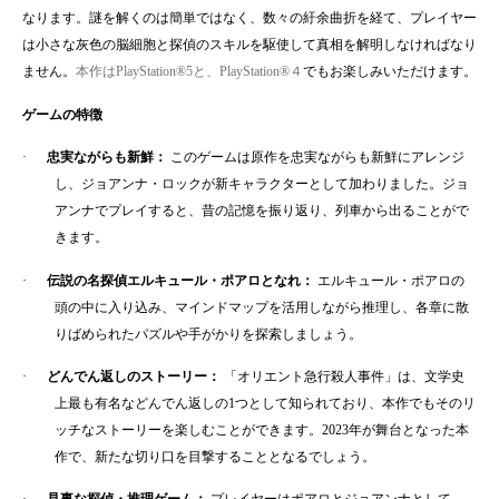
なります。謎を解くのは簡単ではなく、数々の紆余曲折を経て、プレイヤー
は小さな灰色の脳細胞と探偵のスキルを駆使して真相を解明しなければなり
ません。
本作は
PlayStation®5
と、
PlayStation®
４
でもお楽しみいただけます。
ゲームの特徴
·
忠実ながらも新鮮：
このゲームは原作を忠実ながらも新鮮にアレンジ
し、ジョアンナ・ロックが新キャラクターとして加わりました。ジョ
アンナでプレイすると、昔の記憶を振り返り、列車から出ることがで
きます。
·
伝説の名探偵エルキュール・ポアロとなれ：
エルキュール・ポアロの
頭の中に入り込み、マインドマップを活用しながら推理し、各章に散
りばめられたパズルや手がかりを探索しましょう。
·
どんでん返しのストーリー：
「オリエント急行殺人事件」は、文学史
上最も有名などんでん返しの
1
つとして知られており、本作でもそのリ
ッチなストーリーを楽しむことができます。
2023
年が舞台となった本
作で、新たな切り口を目撃することとなるでしょう。