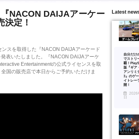
 『NACON DAIJAアーケー
Latest new
発売決定！
イセンスを取得した『NACON DAIJAアーケード
自分だけ
発表いたしました。『NACON DAIJAアーケ
でストリ
覇！PlaySt
tive Entertainmentの公式ライセンスを取
版『ギア
』は、全国の販売店で本日からご予約いただけま
アンリミ
3』のゲ
イトレー
開！
2026
日