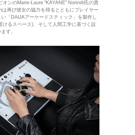
arie-Laure “KAYANE” Norindr氏の貴
conは再び彼女の協力を得るとともにプレイヤー
い「DAIJAアーケードスティック」を製作し
置けるスペース)、そして人間工学に基づく設
います。