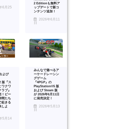
2 Editionも無料ア
年6月25
ップデートで新コ
ンテンツ追加！
2026年6月11
日
みんなで遊べるア
™および
ーケードレーシン
グゲーム
™2 版『ス
『4PGP』の
とワクワ
PlayStation®5 版
クラブ』
および Steam 版
売！ピー
が 2026年6月11日
仲間たち
に発売決定！
で起きる
2026年5月13
決しよ
日
年5月14