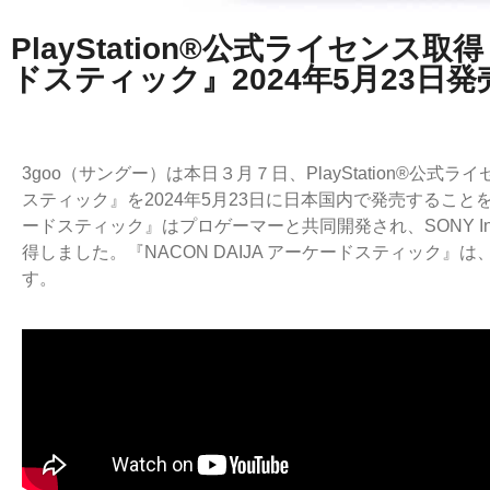
PlayStation®公式ライセンス取得
ドスティック』2024年5月23日
3goo（サングー）は本日３月７日、PlayStation®公式ラ
スティック』を2024年5月23日に日本国内で発売することを
ードスティック』はプロゲーマーと共同開発され、SONY Interac
得しました。『NACON DAIJA アーケードスティック
す。