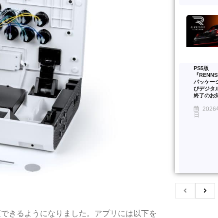
PS5版
『RENNS
パッケー
びデジタ
終了のお
2026
日
変更できるようになりました。アプリには以下を