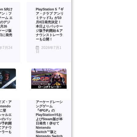
ion 5向け
PlayStation 5『ギ
アン：フ
ア・クラブ アンリ
チーム エ
ミテッド3』が10
』のデジ
月8日発売決定！
月26
本日よりパッケー
ケージ版
ジ版予約開始＆ア
2日に発売
ナウンストレーラ
ーも公開！
年7月24
2026年7月1
日
イズ・ア
アーケードレーシ
tendo
ングゲーム
2 に登
『4PGP』の
シャルエ
PlayStation®5お
ンのパッ
よびSteam版が本
が予約開
日発売！併せて
てアナウ
Nintendo
ーラーも
Switch™版と
Nintendo Switch