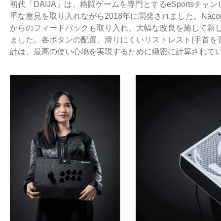
初代「DAIJA」は、格闘ゲームを専門とするeSportsチャンピオンのM
重な意見を取り入れながら2018年に開発されました。Na
からのフィードバックも取り入れ、大幅な改良を施して新し
ました。各ボタンの配置、滑りにくいリストレスト(手首を
計は、最高の使い心地を実現するために緻密に計算されて