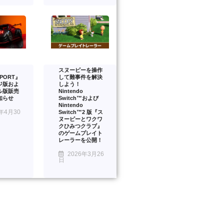
スヌーピーを操作
PORT』
して難事件を解決
ジ版およ
しよう！
ル版販売
Nintendo
知らせ
Switch™および
Nintendo
年4月30
Switch™2 版『ス
ヌーピーとワクワ
クひみつクラブ』
のゲームプレイト
レーラーを公開！
2026年3月26
日