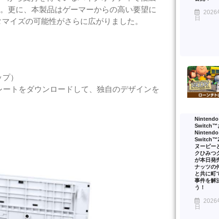
す。更に、本製品はゲーマーからの高い要望に
2026
日
タマイズの可能性がさらに広がりました。
ップ）
プレートをダウンロードして、独自のデザインを
Nintendo
Switch
Nintendo
Switch
ヌーピー
クひみつ
が本日発
ナッツの
と共に町
事件を解
う！
2026
日