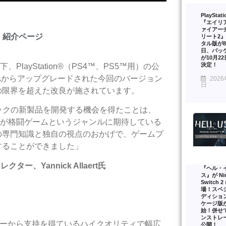
PlayStat
『エイリ
ァイアー
ック』紹介ページ
リート2
タル版が8
日、パッ
が10月2
決定！
layStation®（PS4™、PS5™用）の公
JAからアップグレードされた今回のバージョン
2026
日
の限界を超えた改良が施されています。
ィックの新製品を開発する機会を得たことは、
マーが格闘ゲームというジャンルに期待している
の専門知識と独自の視点のおかげで、ゲームプ
することができました」
クター、Yannick Allaert氏
『ヘル・
ス』が Nin
Switch 
場！スペ
ディショ
ケージ版
始！併せ
ンストレ
ヤーから支持を得ているハイクオリティで幅広
公開！